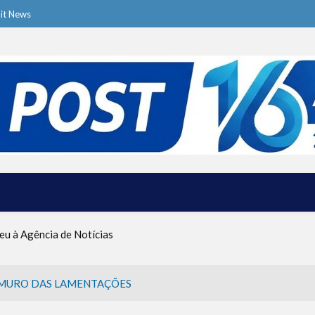
it News
ive o Ma’ot Chitim
a dos Ataques dos EUA e Israel ao Irã
eu à Agência de Notícias
tina foi criado por um judeu
rças de Defesa de Israel se preparam para embarcar rumo à Venezue
iscurso impactante no Congresso da JNS 2026
MURO DAS LAMENTAÇÕES
ive o Ma’ot Chitim