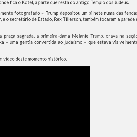
onde fica o Kotel, a parte que resta do antigo Templo dos Judeus.
mente fotografado –, Trump depositou um bilhete numa das fenda
, e o secretário de Estado, Rex Tillerson, também tocaram a parede 
da praça sagrada, a primeira-dama Melanie Trump, orava na seçã
nka – uma gentia convertida ao judaísmo – que estava visivelment
m vídeo deste momento histórico.