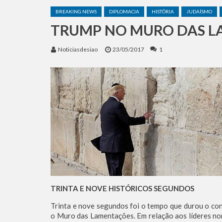
O Grok Previu a Data Exat
BREAKING NEWS
DIPLOMACIA
HISTÓRIA
JUDAÍSMO
Irã Bloqueia Acesso Europ
TRUMP NO MURO DAS 
O escudo da Seleção Argen
Equipes de socorro das Fo
Noticiasdesiao
23/05/2017
1
Benjamin Netanyahu faz d
TRINTA E NOVE HISTÓRICOS SEGUNDOS
Trinta e nove segundos foi o tempo que durou o co
o Muro das Lamentações. Em relação aos líderes nort