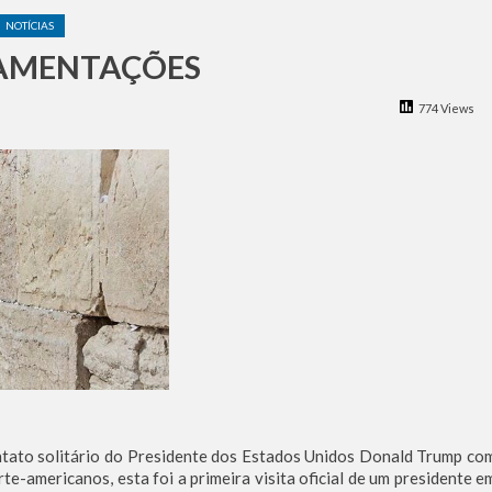
a dos Ataques dos EUA e Israel ao Irã
NOTÍCIAS
eu à Agência de Notícias
LAMENTAÇÕES
tina foi criado por um judeu
rças de Defesa de Israel se preparam para embarcar rumo à Venezue
774 Views
iscurso impactante no Congresso da JNS 2026
ntato solitário do Presidente dos Estados Unidos Donald Trump co
e-americanos, esta foi a primeira visita oficial de um presidente e