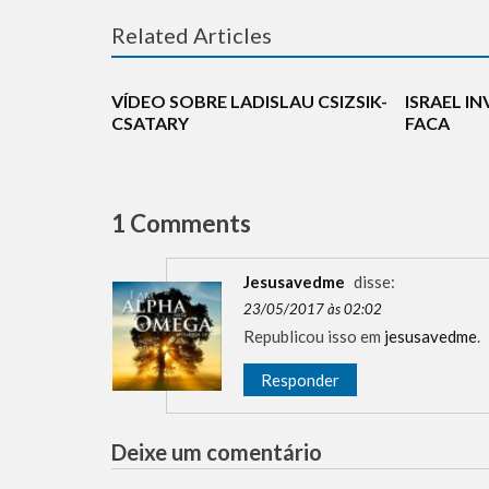
BREAKING
Related Articles
ANTISEMITISMO
HISTÓRIA
MADE IN IS
HOLOCAUSTO
NOTÍCIAS
TECNOLOGI
VÍDEO SOBRE LADISLAU CSIZSIK-
ISRAEL I
CSATARY
FACA
1 Comments
Jesusavedme
disse:
23/05/2017 às 02:02
Republicou isso em
jesusavedme
.
Responder
Deixe um comentário