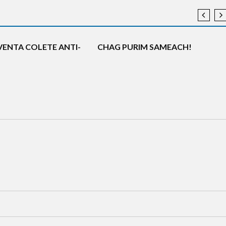
 NEWS
DEFESA
INTIFADA
RAEL
NOTÍCIAS
A
TERRORISMO
COTIDIANO
HISTÓRIA
TERRORISMO
NVENTA COLETE ANTI-
CHAG PURIM SAMEACH!