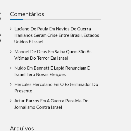
s
Comentários
e
Luciano De Paula
Em
Navios De Guerra
o
Iranianos Geram Crise Entre Brasil, Estados
e
Unidos E Israel
Manoel De Deus
Em
Saiba Quem São As
Vítimas Do Terror Em Israel
Nuldo
Em
Bennett E Lapid Renunciam E
Israel Terá Novas Eleições
Hércules Herculano
Em
O Exterminador Do
Presente
Artur Barros
Em
A Guerra Paralela Do
Jornalismo Contra Israel
Arquivos