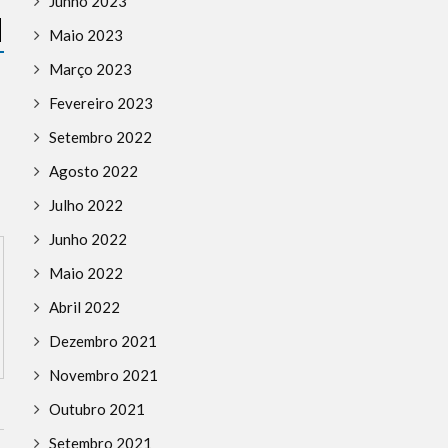
Junho 2023
DESINFORMAÇÃO
HISTÓRIA
ARQUEOLOGIA
BREAKIN
HOLOCAUSTO
NOTÍCIAS
REFLEXÕES
EUROPA
HISTÓRIA
J
Maio 2023
SUPPORT ISRAEL
TERRORISMO
LIVROS
NOTÍCIAS
TU
Março 2023
ISRAEL MEMORIAL DAY
PORTUGAL CADA VEZ
Fevereiro 2023
JUDAICO
Setembro 2022
Agosto 2022
Julho 2022
Junho 2022
Maio 2022
Abril 2022
Dezembro 2021
Novembro 2021
Outubro 2021
Setembro 2021