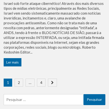
Israel sob forte ataque cibernético! Através dos mais diversos
tipos de mídias eletrônicas, principalmente as Redes Sociais,
Israel vem sendo sistematicamente massacrado com notícias
inverídicas, incitamentos e, claro, uma avalanche de
provocações antissemitas. Como não se trata mais de uma
revolta com pedras, anteriormente designadas "Intifada", a
ANDS, tendo à frente o BLOG NOTÍCIAS DE SIÃO, passará a
utilizar a expressão INTERFADA, ou seja, uma Intifada firmada
nas plataformas disponíveis na Internet, sejam elas grandes
corporações, redes sociais, blogs ou microblogs. Roberto
Kedoshim Editor...
Ler mais
Paginação
1
2
…
4
de
Pesquisar
posts
por: