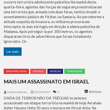
socorre terrorista adolescente palestina Na manhã desta
quarta-feira, agentes das forças de segurança neutralizaram
uma terrorista que, armada com duas facas, tentou invadir o
assentamento judaico de Yitzhar, na Samaria. Ao perceberem a
atitude suspeita da invasora, os militares procuraram
intercepta-la, mas ela fugiu em direção à aldeia palestina de
Madama. Após persegui-la por 300 metros, os agentes
dispararam tiros de advertência que foram totalmente
ignorados. Os
Ler mais
BREAKING NEWS
INTIFADA
NOTÍCIAS
TERRORISMO
MAIS UM ASSASSINATO EM ISRAEL
Noticiasdesiao
20/10/2015
0
850 Views
ONDA DE TERROR NÃO DÁ TRÉGUAS Israelense
assassinado em ataque terrorista na manhã de hoje Avraham
Asher Hasano tinha 50 anos e morava em Kiryat Arba. Na