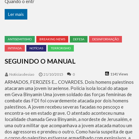
Quando o entr
Ler mais
ANTISEMITISMO
BREAKING NEWS
DEFESA
DESINFORMAÇÃO
INTIFADA
NOTÍCIAS
TERRORISMO
SEGUINDO O MANUAL
Noticiasdesiao
21/10/2015
0
1141 Views
ARMADOS, FEROZES E... COVARDES. Dois homens palestinos
atacaram uma jovem israelense. Polícia isola local do ataque
em Geva Binyamin Uma jovem soldado das forças femininas de
combate das FDI foi covardemente atacada por dois homens
palestinos. A jovem recebeu severas facadas no pescoço e
encontra-se em estado grave. O atentado aconteceu numa
localidade chamada Geva Binyamin, a nordeste de Jerusalém, e
uma outra militar que acompanhava a jovem atacada matou um
dos agressores e prendeu o outro. Como havia suspeita de que
o corpo do palestino estivesse armadilhado com explosivos, a