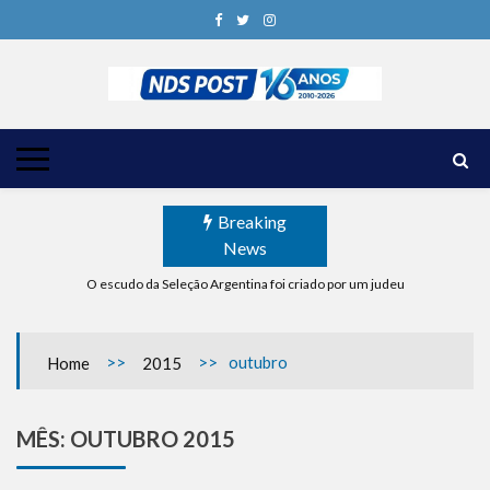
Skip
to
content
NOTÍCIAS DE SIÃO 2010-2026
16 anos em defesa de Israel
Antes do Pessach, Israel vive o Ma’ot Chitim
O Grok Previu a Data Exata dos Ataques dos EUA e Israel ao Irã
Irã Bloqueia Acesso Europeu à Agência de Notícias
Breaking
News
O escudo da Seleção Argentina foi criado por um judeu
Equipes de socorro das Forças de Defesa de Israel se preparam para embarcar r
Benjamin Netanyahu faz discurso impactante no Congresso da JNS 2026
Antes do Pessach, Israel vive o Ma’ot Chitim
>>
>>
outubro
Home
2015
O Grok Previu a Data Exata dos Ataques dos EUA e Israel ao Irã
Irã Bloqueia Acesso Europeu à Agência de Notícias
MÊS:
OUTUBRO 2015
O escudo da Seleção Argentina foi criado por um judeu
Equipes de socorro das Forças de Defesa de Israel se preparam para embarcar r