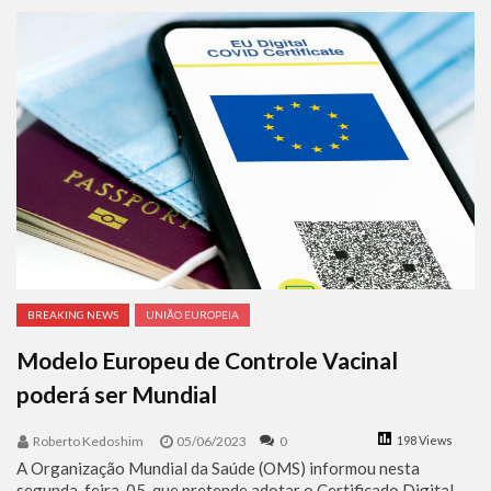
Benjamin Netanyahu faz discurso impactante no Congresso da JNS 2026
BREAKING NEWS
UNIÃO EUROPEIA
Modelo Europeu de Controle Vacinal
poderá ser Mundial
Roberto Kedoshim
05/06/2023
0
198 Views
A Organização Mundial da Saúde (OMS) informou nesta
segunda-feira, 05, que pretende adotar o Certificado Digital