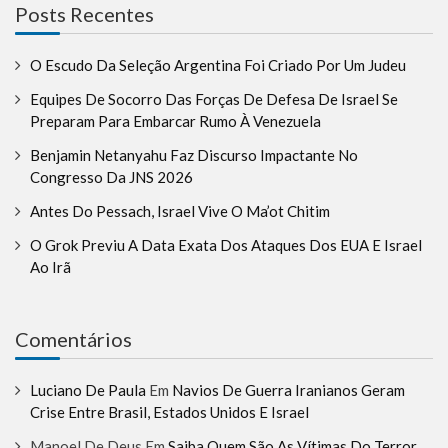
Posts Recentes
O Escudo Da Seleção Argentina Foi Criado Por Um Judeu
Equipes De Socorro Das Forças De Defesa De Israel Se
Preparam Para Embarcar Rumo À Venezuela
Benjamin Netanyahu Faz Discurso Impactante No
Congresso Da JNS 2026
Antes Do Pessach, Israel Vive O Ma’ot Chitim
O Grok Previu A Data Exata Dos Ataques Dos EUA E Israel
Ao Irã
Comentários
Luciano De Paula
Em
Navios De Guerra Iranianos Geram
Crise Entre Brasil, Estados Unidos E Israel
Manoel De Deus
Em
Saiba Quem São As Vítimas Do Terror