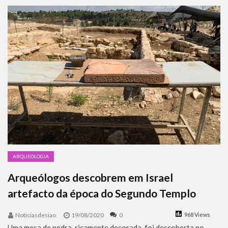
Benjamin Netanyahu faz discurso impactante no Congresso da JNS 2026
ARQUEOLOGIA
Arqueólogos descobrem em Israel
artefacto da época do Segundo Templo
Noticiasdesiao
19/08/2020
0
968 Views
Uma mesa de pedra, ricamente decorada, foi descoberta no