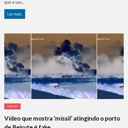
que a vac...
Ler mais
LÍBANO
Vídeo que mostra ‘míssil’ atingindo o porto
de Beirute é fake