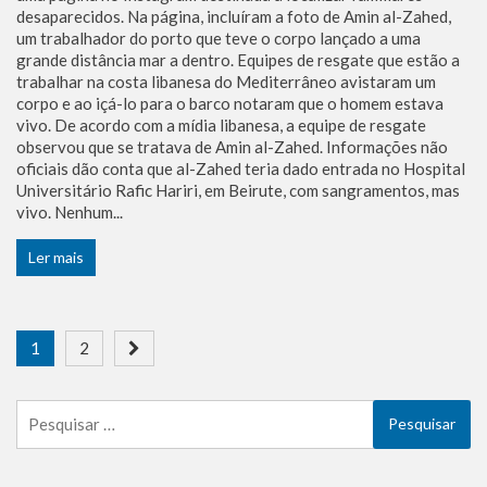
desaparecidos. Na página, incluíram a foto de Amin al-Zahed,
um trabalhador do porto que teve o corpo lançado a uma
grande distância mar a dentro. Equipes de resgate que estão a
trabalhar na costa libanesa do Mediterrâneo avistaram um
corpo e ao içá-lo para o barco notaram que o homem estava
vivo. De acordo com a mídia libanesa, a equipe de resgate
observou que se tratava de Amin al-Zahed. Informações não
oficiais dão conta que al-Zahed teria dado entrada no Hospital
Universitário Rafic Hariri, em Beirute, com sangramentos, mas
vivo. Nenhum...
Ler mais
Paginação
1
2
de
Pesquisar
posts
por: