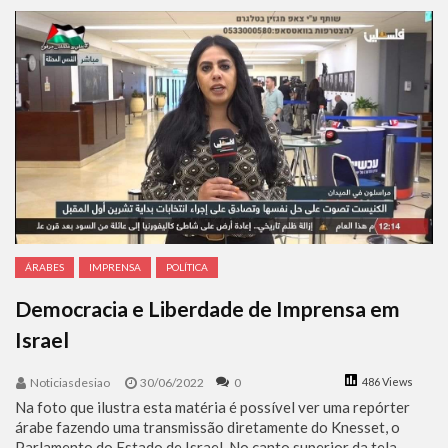
Benjamin Netanyahu faz discurso impactante no Congresso da JNS 2026
ÁRABES
IMPRENSA
POLÍTICA
Democracia e Liberdade de Imprensa em
Israel
Noticiasdesiao
30/06/2022
0
486 Views
Na foto que ilustra esta matéria é possível ver uma repórter
árabe fazendo uma transmissão diretamente do Knesset, o
Parlamento do Estado de Israel. No canto superior da tela