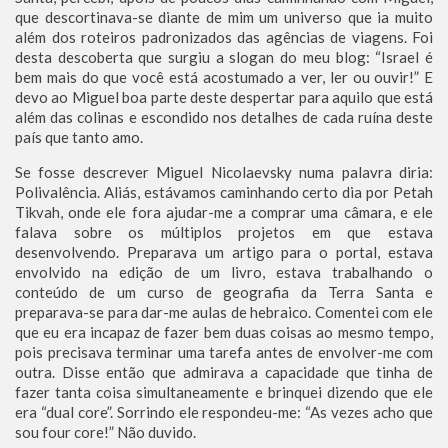
que descortinava-se diante de mim um universo que ia muito
além dos roteiros padronizados das agências de viagens. Foi
desta descoberta que surgiu a slogan do meu blog: “Israel é
bem mais do que você está acostumado a ver, ler ou ouvir!” E
devo ao Miguel boa parte deste despertar para aquilo que está
além das colinas e escondido nos detalhes de cada ruína deste
país que tanto amo.
Se fosse descrever Miguel Nicolaevsky numa palavra diria:
Polivalência. Aliás, estávamos caminhando certo dia por Petah
Tikvah, onde ele fora ajudar-me a comprar uma câmara, e ele
falava sobre os múltiplos projetos em que estava
desenvolvendo. Preparava um artigo para o portal, estava
envolvido na edição de um livro, estava trabalhando o
conteúdo de um curso de geografia da Terra Santa e
preparava-se para dar-me aulas de hebraico. Comentei com ele
que eu era incapaz de fazer bem duas coisas ao mesmo tempo,
pois precisava terminar uma tarefa antes de envolver-me com
outra. Disse então que admirava a capacidade que tinha de
fazer tanta coisa simultaneamente e brinquei dizendo que ele
era “dual core”. Sorrindo ele respondeu-me: “As vezes acho que
sou four core!” Não duvido.