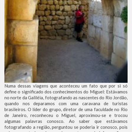
Numa dessas viagens que aconteceu um fato que por si só
define o significado dos conhecimentos do Miguel: Estávamos
no norte da Galiléia, fotografando as nascentes do Rio Jordão,
quando nos deparamos com uma caravana de turistas
brasileiros. O líder do grupo, diretor de uma faculdade no Rio
de Janeiro, reconheceu o Miguel, aproximou-se e trocou
algumas palavras conosco. Ao saber que estávamos
fotografando a região, perguntou se poderia ir conosco, pois