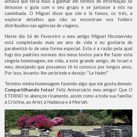
achava que teria mais a ganhar em termos de informação se
deixasse o guia com o seu grupo e se juntasse a nós na
caminhada. O Miguel disse que sim e lá fomos, os três, a
explorar detalhes que não se encontram nos folders
distribuídos nas agências de viagens.
Neste dia 16 de Fevereiro o meu amigo Miguel Nicolaevsky
está completando mais um ano de vida e eu gostaria de
parabenizá-lo de uma forma especial. Esta é a razão pela qual
fugi dos padrões normais dos meus textos para lhe fazer esta
singela homenagem, em vida, a este grande amigo, de Israel e
meu, desejando que possamos tê-lo conosco por longos anos.
Por isso, levanto-lhe um brinde e desejo: “Le Haim!”
Termino minha homenagem fazendo algo que ele gosta demais:
Compartilhando fotos!
Feliz Aniversário meu amigo! Que O
ETERNO te abençoe ricamente, assim como a toda sua família:
à Cristina, ao Ariel, à Hadassa e à Moriah.