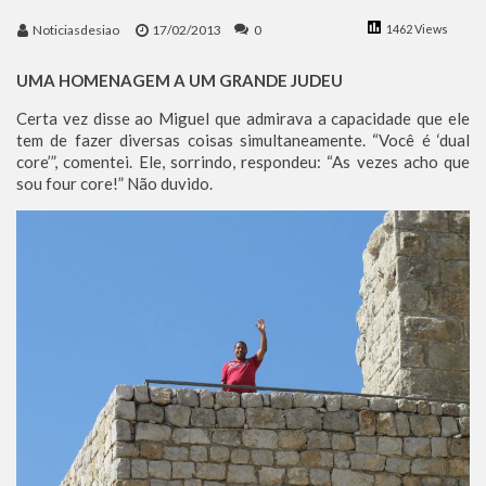
Benjamin Netanyahu faz discurso impactante no Congresso da JNS 2026
Noticiasdesiao
17/02/2013
0
1462 Views
UMA HOMENAGEM A UM GRANDE JUDEU
Certa vez disse ao Miguel que admirava a capacidade que ele
tem de fazer diversas coisas simultaneamente. “Você é ‘dual
core’”, comentei. Ele, sorrindo, respondeu: “As vezes acho que
sou four core!” Não duvido.