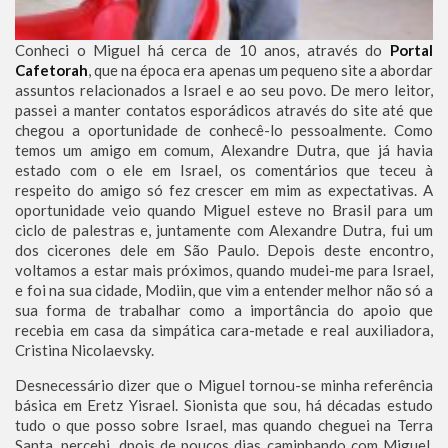
Conheci o Miguel há cerca de 10 anos, através do
Portal
Cafetorah
, que na época era apenas um pequeno site a abordar
assuntos relacionados a Israel e ao seu povo. De mero leitor,
passei a manter contatos esporádicos através do site até que
chegou a oportunidade de conhecê-lo pessoalmente. Como
temos um amigo em comum, Alexandre Dutra, que já havia
estado com o ele em Israel, os comentários que teceu à
respeito do amigo só fez crescer em mim as expectativas. A
oportunidade veio quando Miguel esteve no Brasil para um
ciclo de palestras e, juntamente com Alexandre Dutra, fui um
dos cicerones dele em São Paulo. Depois deste encontro,
voltamos a estar mais próximos, quando mudei-me para Israel,
e foi na sua cidade, Modiin, que vim a entender melhor não só a
sua forma de trabalhar como a importância do apoio que
recebia em casa da simpática cara-metade e real auxiliadora,
Cristina Nicolaevsky.
Desnecessário dizer que o Miguel tornou-se minha referência
básica em Eretz Yisrael. Sionista que sou, há décadas estudo
tudo o que posso sobre Israel, mas quando cheguei na Terra
Santa, percebi, dpois de poucos dias caminhando com Miguel,