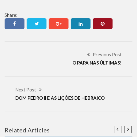
Share:
Previous Post
O PAPA NAS ÚLTIMAS!
Next Post
DOM PEDRO II E AS LIÇÕES DE HEBRAICO
Related Articles
ANTISEMITISMO
COTIDIANO
DESINFORMAÇÃO
RESPOSTAS