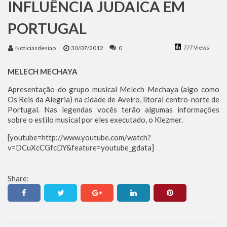
INFLUÊNCIA JUDAICA EM
Benjamin Netanyahu faz discurso impactante no Congresso da JNS 2026
PORTUGAL
Noticiasdesiao
30/07/2012
0
777 Views
MELECH MECHAYA
Apresentação do grupo musical Melech Mechaya (algo como
Os Reis da Alegria) na cidade de Aveiro, litoral centro-norte de
Portugal. Nas legendas vocês terão algumas informações
sobre o estilo musical por eles executado, o Klezmer.
[youtube=http://www.youtube.com/watch?
v=DCuXcCGfcDY&feature=youtube_gdata]
Share: