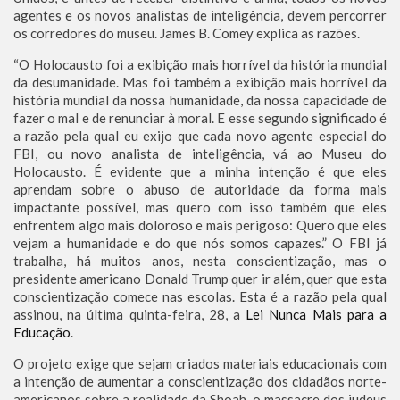
agentes e os novos analistas de inteligência, devem percorrer
os corredores do museu. James B. Comey explica as razões.
“O Holocausto foi a exibição mais horrível da história mundial
da desumanidade. Mas foi também a exibição mais horrível da
história mundial da nossa humanidade, da nossa capacidade de
fazer o mal e de renunciar à moral. E esse segundo significado é
a razão pela qual eu exijo que cada novo agente especial do
FBI, ou novo analista de inteligência, vá ao Museu do
Holocausto. É evidente que a minha intenção é que eles
aprendam sobre o abuso de autoridade da forma mais
impactante possível, mas quero com isso também que eles
enfrentem algo mais doloroso e mais perigoso: Quero que eles
vejam a humanidade e do que nós somos capazes.” O FBI já
trabalha, há muitos anos, nesta conscientização, mas o
presidente americano Donald Trump quer ir além, quer que esta
conscientização comece nas escolas. Esta é a razão pela qual
assinou, na última quinta-feira, 28, a
Lei Nunca Mais para a
Educação
.
O projeto exige que sejam criados materiais educacionais com
a intenção de aumentar a conscientização dos cidadãos norte-
americanos sobre a realidade da Shoah, o massacre dos judeus