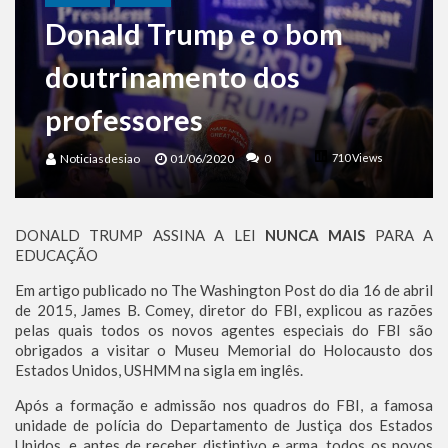
Benjamin Netanyahu faz discurso impactante no Congresso da JNS 2026
Donald Trump e o bom
doutrinamento dos
professores
Noticiasdesiao
01/06/2020
0
710 Views
DONALD TRUMP ASSINA A LEI
NUNCA MAIS
PARA A
EDUCAÇÃO
Em artigo publicado no The Washington Post do dia 16 de abril
de 2015, James B. Comey, diretor do FBI, explicou as razões
pelas quais todos os novos agentes especiais do FBI são
obrigados a visitar o Museu Memorial do Holocausto dos
Estados Unidos, USHMM na sigla em inglês.
Após a formação e admissão nos quadros do FBI, a famosa
unidade de polícia do Departamento de Justiça dos Estados
Unidos, e antes de receber distintivo e arma, todos os novos