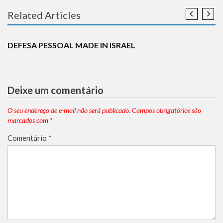
Related Articles
BREAKING NEWS
CURIOSIDADES
DEFESA
EUROPA
HISTÓRIA
MADE IN ISRAEL
TERRORISMO
DEFESA PESSOAL MADE IN ISRAEL
Deixe um comentário
O seu endereço de e-mail não será publicado.
Campos obrigatórios são
marcados com
*
Comentário
*