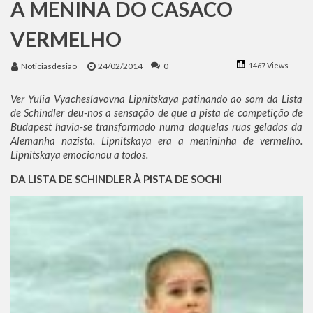
A MENINA DO CASACO
Benjamin Netanyahu faz discurso impactante no Congresso da JNS 2026
VERMELHO
Noticiasdesiao
24/02/2014
0
1467 Views
Ver Yulia Vyacheslavovna Lipnitskaya patinando ao som da Lista
de Schindler deu-nos a sensação de que a pista de competição de
Budapest havia-se transformado numa daquelas ruas geladas da
Alemanha nazista. Lipnitskaya era a menininha de vermelho.
Lipnitskaya emocionou a todos.
DA LISTA DE SCHINDLER À PISTA DE SOCHI