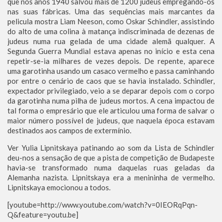
que nos anos 1940 salvou mais de 1200 judeus empregando-os
nas suas fábricas. Uma das sequências mais marcantes da
pelicula mostra Liam Neeson, como Oskar Schindler, assistindo
do alto de uma colina à matança indiscriminada de dezenas de
judeus numa rua gelada de uma cidade alemã qualquer. A
Segunda Guerra Mundial estava apenas no início e esta cena
repetir-se-ia milhares de vezes depois. De repente, aparece
uma garotinha usando um casaco vermelho e passa caminhando
por entre o cenário de caos que se havia instalado. Schindler,
expectador privilegiado, veio a se deparar depois com o corpo
da garotinha numa pilha de judeus mortos. A cena impactou de
tal forma o empresário que ele articulou uma forma de salvar o
maior número possível de judeus, que naquela época estavam
destinados aos campos de extermínio.
Ver Yulia Lipnitskaya patinando ao som da Lista de Schindler
deu-nos a sensação de que a pista de competição de Budapeste
havia-se transformado numa daquelas ruas geladas da
Alemanha nazista. Lipnitskaya era a menininha de vermelho.
Lipnitskaya emocionou a todos.
[youtube=http://www.youtube.com/watch?v=0IEORqPqn-
Q&feature=youtu.be]