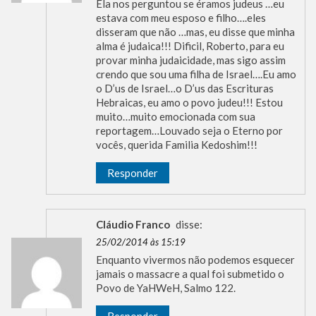
Ela nos perguntou se éramos judeus …eu
estava com meu esposo e filho….eles
disseram que não …mas, eu disse que minha
alma é judaica!!! Dificil, Roberto, para eu
provar minha judaicidade, mas sigo assim
crendo que sou uma filha de Israel….Eu amo
o D’us de Israel…o D’us das Escrituras
Hebraicas, eu amo o povo judeu!!! Estou
muito…muito emocionada com sua
reportagem…Louvado seja o Eterno por
vocês, querida Familia Kedoshim!!!
Responder
Cláudio Franco
disse:
25/02/2014 às 15:19
Enquanto vivermos não podemos esquecer
jamais o massacre a qual foi submetido o
Povo de YaHWeH, Salmo 122.
Responder