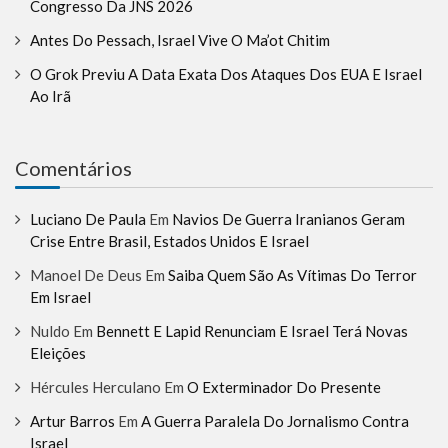
Congresso Da JNS 2026
Antes Do Pessach, Israel Vive O Ma’ot Chitim
O Grok Previu A Data Exata Dos Ataques Dos EUA E Israel
Ao Irã
Comentários
Luciano De Paula
Em
Navios De Guerra Iranianos Geram
Crise Entre Brasil, Estados Unidos E Israel
Manoel De Deus
Em
Saiba Quem São As Vítimas Do Terror
Em Israel
Nuldo
Em
Bennett E Lapid Renunciam E Israel Terá Novas
Eleições
Hércules Herculano
Em
O Exterminador Do Presente
Artur Barros
Em
A Guerra Paralela Do Jornalismo Contra
Israel