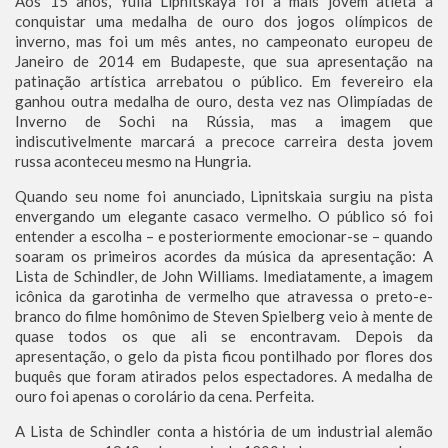
Aos 15 anos, Yulia Lipnitskaya foi a mais jovem atleta a
conquistar uma medalha de ouro dos jogos olímpicos de
inverno, mas foi um mês antes, no campeonato europeu de
Janeiro de 2014 em Budapeste, que sua apresentação na
patinação artística arrebatou o público. Em fevereiro ela
ganhou outra medalha de ouro, desta vez nas Olimpíadas de
Inverno de Sochi na Rússia, mas a imagem que
indiscutivelmente marcará a precoce carreira desta jovem
russa aconteceu mesmo na Hungria.
Quando seu nome foi anunciado, Lipnitskaia surgiu na pista
envergando um elegante casaco vermelho. O público só foi
entender a escolha – e posteriormente emocionar-se – quando
soaram os primeiros acordes da música da apresentação: A
Lista de Schindler, de John Williams. Imediatamente, a imagem
icônica da garotinha de vermelho que atravessa o preto-e-
branco do filme homônimo de Steven Spielberg veio à mente de
quase todos os que ali se encontravam. Depois da
apresentação, o gelo da pista ficou pontilhado por flores dos
buquês que foram atirados pelos espectadores. A medalha de
ouro foi apenas o corolário da cena. Perfeita.
A Lista de Schindler conta a história de um industrial alemão