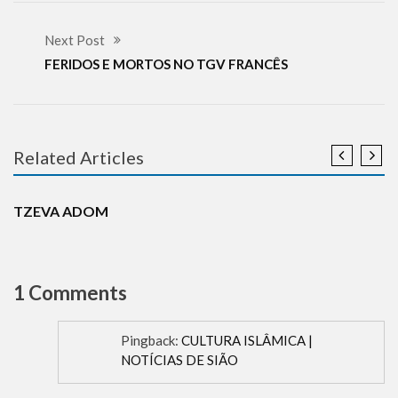
Next Post
FERIDOS E MORTOS NO TGV FRANCÊS
Related Articles
DEFESA
DESINFORMAÇÃO
NOTÍCIAS
TECNOLOGIA
TERRORISMO
TZEVA ADOM
1 Comments
Pingback:
CULTURA ISLÂMICA |
NOTÍCIAS DE SIÃO