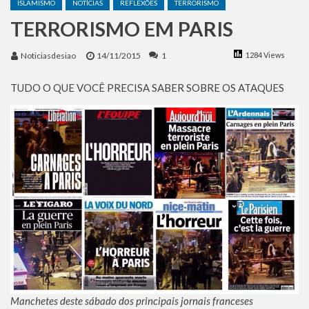
ISLAMISMO
NOTÍCIAS
REFLEXÕES
TERRORISMO
Benjamin Netanyahu faz discurso impactante no Congresso da JNS 2026
TERRORISMO EM PARIS
Noticiasdesiao
14/11/2015
1
1284 Views
TUDO O QUE VOCÊ PRECISA SABER SOBRE OS ATAQUES
Manchetes deste sábado dos principais jornais franceses