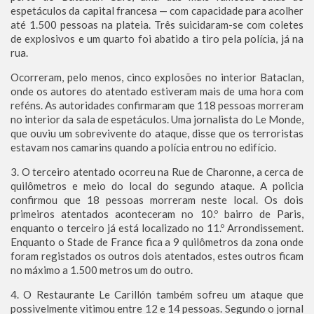
espetáculos da capital francesa — com capacidade para acolher
até 1.500 pessoas na plateia. Três suicidaram-se com coletes
de explosivos e um quarto foi abatido a tiro pela polícia, já na
rua.
Ocorreram, pelo menos, cinco explosões no interior Bataclan,
onde os autores do atentado estiveram mais de uma hora com
reféns. As autoridades confirmaram que 118 pessoas morreram
no interior da sala de espetáculos. Uma jornalista do Le Monde,
que ouviu um sobrevivente do ataque, disse que os terroristas
estavam nos camarins quando a polícia entrou no edifício.
3. O terceiro atentado ocorreu na Rue de Charonne, a cerca de
quilômetros e meio do local do segundo ataque. A policia
confirmou que 18 pessoas morreram neste local. Os dois
primeiros atentados aconteceram no 10.º bairro de Paris,
enquanto o terceiro já está localizado no 11.º Arrondissement.
Enquanto o Stade de France fica a 9 quilômetros da zona onde
foram registados os outros dois atentados, estes outros ficam
no máximo a 1.500 metros um do outro.
4. O Restaurante Le Carillón também sofreu um ataque que
possivelmente vitimou entre 12 e 14 pessoas. Segundo o jornal