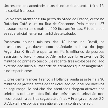
Um resumo dos acontecimentos da noite desta sexta-feira. 13,
na capital francesa.
Houve três atentados: um perto do Stade de France, outro no
Bataclan Café e um na Rua de Charonne. Pelo menos 127
pessoas morreram e mais de 200 ficaram feridas. É tudo o que
se sabe, oficialmente, na manhã deste sábado.
Passavam poucos minutos das 18 horas no Brasil, os
brasileiros aguardavam com ansiedade a hora do jogo
Argentina X Brasil enquanto em Paris milhares de pessoas
assistiam o jogo França X Alemanha que já estava nos 16
minutos do primeiro tempo. De repente três explosões no lado
externo dão início a uma série de atentados que ensanguentou
a noite parisiense.
O presidente francês, François Hollande, ainda assiste mais 30
minutos da partida antes de ser evacuado do local por motivos
de segurança. As notícias dos atentados chegam através dos
telefones celulares e dos links das emissoras de televisão, mas
mesmo assim a partida segue até o final. A França vence por 2 X
0. A batalha esportiva, mas não a guerra contra o terror.