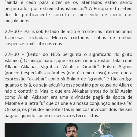
“ainda é cedo para dizer se os atentados estão sendo
perpetrados por extremistas islâmicos”! A Europa está refém
do do politicamente correto e morrendo de medo dos
muçulmanos.
22H30 – Paris sob Estado de Sítio e fronteiras internacionais
francesas fechadas. Metrôs cortados, linhas de ônibus
suspensas, exército nas ruas.
22H30 – [Leitor do NDS pergunta o significado do grito
islâmico] Os muçulmanos, que se dizem monoteístas, falam que
Allahu Akkabar significa “Allah é Grande”. Falso. Alguns
(poucos) especialistas árabes (não é o meu caso) dizem que a
expressão “akkabar” como sinônimo de “grande” é tão antiga
quanto o Islã, ou seja,adquiriu esse sentido por causa de Allah e
não o contrário. Mas, o que era Akkabar antes do Islã? Assim
como Allah, Akkabar era uma divindade pagã da época de
Maomé e a letra “u” que os une é a nossa conjunção aditiva “e”.
Ou seja, os pseudo-monoteístas islâmicos invocam dois deuses
pagãos quando cometem seus atos terroristas.