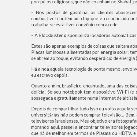
porque os religiosos, que não cozinham no Shabat, p
– Nos postos de gasolina, os clientes abastec
combustível contém um chip que é reconhecido pel
trabalha, se esta tiver convênio com a rede.
– A Blockbuster disponibiliza locadoras automáticas
Estes são apenas exemplos de coisas que saltam aos
Placas luminosas alimentadas por energia solar; te
se abrem ao toque, evitando desperdício de energia (e
Há ainda aquela tecnologia de ponta mesmo, envolv
eu escrevo depois.
Quanto a mim, brasileiro encantado, uma das cois
delícia! Se seu notebook tem dispositivo Wi-Fi (e
sossegada e gratuitamente numa Internet de altíssi
Depois de compartilhar tudo isso eu volto àquela s
universitárias não podem comprar televisão… Bem, d
televisores israelenses. Meu objetivo era fotografa
morando aqui, passei a encontrar televisores jogad
que há de melhor em termos de Plasma ou HDTV, e 