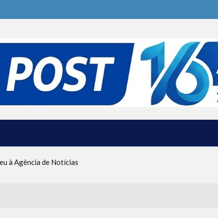
ive o Ma’ot Chitim
a dos Ataques dos EUA e Israel ao Irã
eu à Agência de Notícias
tina foi criado por um judeu
rças de Defesa de Israel se preparam para embarcar rumo à Venezue
iscurso impactante no Congresso da JNS 2026
ive o Ma’ot Chitim