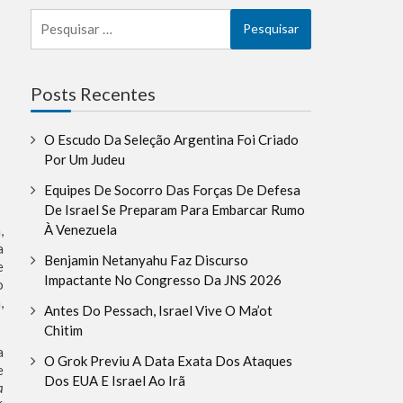
Pesquisar
por:
la
Posts Recentes
O Escudo Da Seleção Argentina Foi Criado
Por Um Judeu
Equipes De Socorro Das Forças De Defesa
De Israel Se Preparam Para Embarcar Rumo
À Venezuela
,
a
Benjamin Netanyahu Faz Discurso
e
Impactante No Congresso Da JNS 2026
o
,
Antes Do Pessach, Israel Vive O Ma’ot
Chitim
a
O Grok Previu A Data Exata Dos Ataques
e
Dos EUA E Israel Ao Irã
a