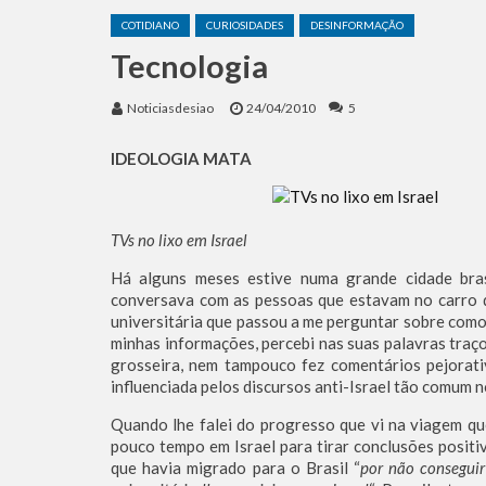
O Grok Previu a Data Exat
COTIDIANO
CURIOSIDADES
DESINFORMAÇÃO
Irã Bloqueia Acesso Europ
Tecnologia
O escudo da Seleção Argen
Equipes de socorro das Fo
Noticiasdesiao
24/04/2010
5
Benjamin Netanyahu faz d
IDEOLOGIA MATA
TVs no lixo em Israel
Há alguns meses estive numa grande cidade bras
conversava com as pessoas que estavam no carro q
universitária que passou a me perguntar sobre como
minhas informações, percebi nas suas palavras traç
grosseira, nem tampouco fez comentários pejorati
influenciada pelos discursos anti-Israel tão comum 
Quando lhe falei do progresso que vi na viagem que 
pouco tempo em Israel para tirar conclusões positiv
que havia migrado para o Brasil “
por não conseguir