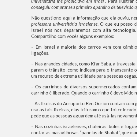
universitária lhe propiciava em Israel
“. Para ilustrar
conseguiu comprar seu primeiro aparelho de televisão 
Não questiono aqui a informação que ela ouviu, nem
professora universitária israelense
. O que eu posso d
Israel nós nos depararemos com alta tecnologia. 
Compartilho com vocês alguns exemplos:
– Em Israel a maioria dos carros vem com câmbio
ligações.
– Nas grandes cidades, como Kfar Saba, a travessia
param o trânsito, como indicam para o transeunte 
um recurso de extrema utilidade para pessoas cegas.
– Os carrinhos de diversos supermercados contam
carrinho é liberado. Quando o carrinho é devolvido n
– As lixeiras do Aeroporto Ben Gurion contam com g
usa as tais lixeiras, elas trituram o que foi coloc
pede que as pessoas aguardem até usá-las novament
– Nas cozinhas israelenses, chaleiras, bules e fog
contar as maravilhosas “panelas de Shabat”, que ma