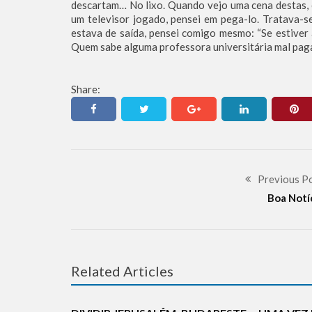
descartam… No lixo. Quando vejo uma cena destas, e
um televisor jogado, pensei em pega-lo. Tratava-
estava de saída, pensei comigo mesmo: “Se estiver a
Quem sabe alguma professora universitária mal paga
Share:
Previous P
Boa Notí
ANTISEMITISMO
CURIOSIDADES
DEFESA
DESINFORMAÇÃO
DIPLOMACIA
EUROPA
HISTÓRIA
Related Articles
ONU
REFLEXÕES
SUPPORT ISRAEL
ANTISEMIT
TRINCHEIRA ELETRÔNICA
DIPLOMACI