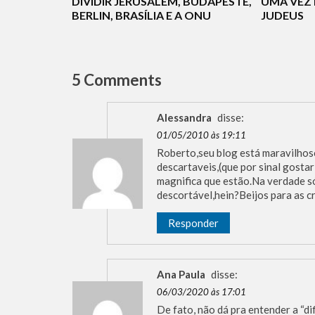
DIVIDIR JERUSALÉM, BUDAPESTE,
UMA VEZ 
BERLIN, BRASÍLIA E A ONU
JUDEUS
5 Comments
Alessandra
disse:
01/05/2010 às 19:11
Roberto,seu blog está maravilhos
descartaveis,(que por sinal gostar
magnifica que estão.Na verdade s
descortável,hein?Beijos para as c
Responder
Ana Paula
disse:
06/03/2020 às 17:01
De fato, não dá pra entender a “d