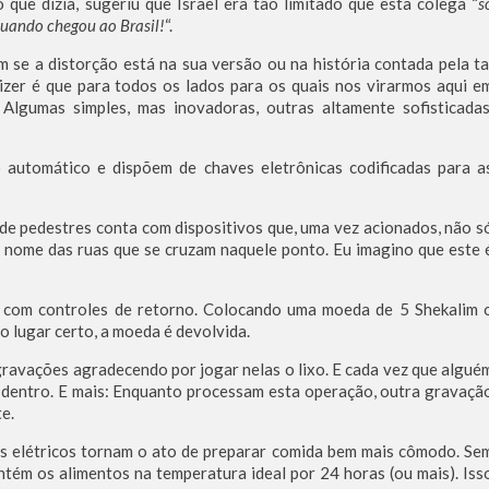
 o que dizia, sugeriu que Israel era tão limitado que esta colega “
s
quando chegou ao Brasil
!
“.
 se a distorção está na sua versão ou na história contada pela ta
izer é que para todos os lados para os quais nos virarmos aqui e
Algumas simples, mas inovadoras, outras altamente sofisticadas
 automático e dispõem de chaves eletrônicas codificadas para a
 de pedestres conta com dispositivos que, uma vez acionados, não s
o nome das ruas que se cruzam naquele ponto. Eu imagino que este 
 com controles de retorno. Colocando uma moeda de 5 Shekalim 
o lugar certo, a moeda é devolvida.
ravações agradecendo por jogar nelas o lixo. E cada vez que algué
ado dentro. E mais: Enquanto processam esta operação, outra gravaçã
e.
ões elétricos tornam o ato de preparar comida bem mais cômodo. Se
ntém os alimentos na temperatura ideal por 24 horas (ou mais). Iss