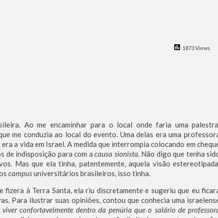
a dos Ataques dos EUA e Israel ao Irã
eu à Agência de Notícias
tina foi criado por um judeu
rças de Defesa de Israel se preparam para embarcar rumo à Venezue
1873 Views
iscurso impactante no Congresso da JNS 2026
ileira. Ao me encaminhar para o local onde faria uma palestra
ue me conduzia ao local do evento. Uma delas era uma professor
 era a vida em Israel. A medida que interrompia colocando em chequ
os de indisposição para com a
causa sionista
. Não digo que tenha sid
vos. Mas que ela tinha, patentemente, aquela visão estereotipada
nos
campus
universitários brasileiros, isso tinha.
fizera à Terra Santa, ela riu discretamente e sugeriu que eu ficar
as. Para ilustrar suas opiniões, contou que conhecia uma israelens
 viver confortavelmente dentro da penúria que o salário de professor