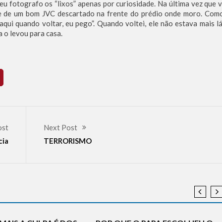
u fotografo os “lixos” apenas por curiosidade. Na última vez que v
se de um bom JVC descartado na frente do prédio onde moro. Com
qui quando voltar, eu pego”. Quando voltei, ele não estava mais lá
 o levou para casa.
ost
Next Post
cia
TERRORISMO
ANTISEMITISMO
CURIOSIDADES
ISMO
DESINFORMAÇÃO
DESINFORMAÇÃO
HISTÓRIA
A
HISTÓRIA
NOTÍCIAS
REFLEXÕES