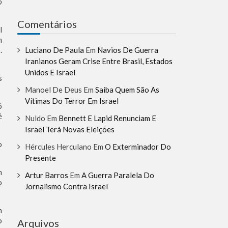
ó
Comentários
l
m
Luciano De Paula
Em
Navios De Guerra
.
Iranianos Geram Crise Entre Brasil, Estados
Unidos E Israel
s
Manoel De Deus
Em
Saiba Quem São As
Vítimas Do Terror Em Israel
ó
é
Nuldo
Em
Bennett E Lapid Renunciam E
Israel Terá Novas Eleições
o
Hércules Herculano
Em
O Exterminador Do
Presente
m
Artur Barros
Em
A Guerra Paralela Do
o
Jornalismo Contra Israel
m
o
Arquivos