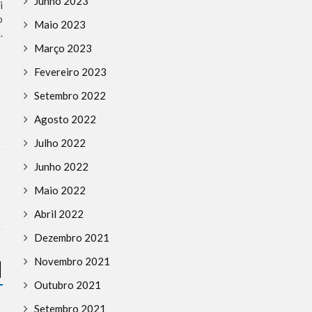
Junho 2023
i
o
Maio 2023
.
Março 2023
Fevereiro 2023
Setembro 2022
Agosto 2022
Julho 2022
Junho 2022
Maio 2022
Abril 2022
BREAKING NEWS
DESINFORMAÇÃO
Dezembro 2021
DIPLOMACIA
EUROPA
HISTÓRIA
Novembro 2021
ISLAMISMO
NOTÍCIAS
REFLEXÕES
ANTISEMITISMO
DESINF
Outubro 2021
TERRORISMO
REFLEXÕES
TERRORISMO
Setembro 2021