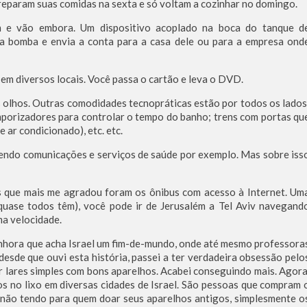
reparam suas comidas na sexta e só voltam a cozinhar no domingo.
em e vão embora. Um dispositivo acoplado na boca do tanque d
a bomba e envia a conta para a casa dele ou para a empresa ond
 em diversos locais. Você passa o cartão e leva o DVD.
 olhos. Outras comodidades tecnopráticas estão por todos os lados
mporizadores para controlar o tempo do banho; trens com portas qu
 ar condicionado), etc. etc.
endo comunicações e serviços de saúde por exemplo. Mas sobre iss
as que mais me agradou foram os ônibus com acesso à Internet. Um
 quase todos têm), você pode ir de Jerusalém a Tel Aviv navegand
ma velocidade.
enhora que acha Israel um fim-de-mundo, onde até mesmo professora
esde que ouvi esta história, passei a ter verdadeira obsessão pelo
r lares simples com bons aparelhos. Acabei conseguindo mais. Agora
os no lixo em diversas cidades de Israel. São pessoas que compram 
não tendo para quem doar seus aparelhos antigos, simplesmente o