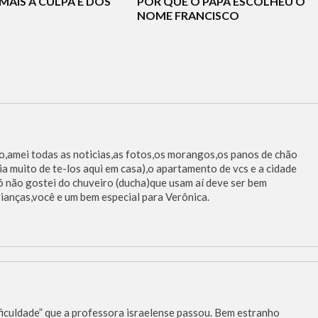
MAIS A CULPA É DOS
POR QUE O PAPA ESCOLHEU O
NOME FRANCISCO
o,amei todas as noticias,as fotos,os morangos,os panos de chão
ia muito de te-los aqui em casa),o apartamento de vcs e a cidade
ó não gostei do chuveiro (ducha)que usam aí deve ser bem
rianças,você e um bem especial para Verônica.
ificuldade” que a professora israelense passou. Bem estranho