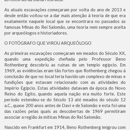
As atuais escavações começaram por volta do ano de 2013 e
desde então voltou-se a dar mais atenção à teoria de que era
exatamente naquele local que se encontrara no passados as
famosas Minas do Rei Salomão, uma teoria nem sempre aceita
por arqueólogos e historiadores.
O FOTÓGRAFO QUE VIROU ARQUEÓLOGO
As primeiras escavações começaram em meados do Século XX,
quando uma expedição chefiada pelo Professor Beno
Rothenberg descobriu as ruínas de um templo egípcio. Em
1969, as evidências eram tão fortes que Rothenberg chegou à
conclusão de que no local teria havido um complexo de minas e
fundições que estavam relacionado com as atividades do
Império Egípcio. Estas atividades datavam da época do Novo
Reino do Egito, quando aquela nação era muito forte. Este
período estendeu-se do Século 13 até meados do século 12
a.C., quase 200 anos antes de Davi e de Salomão e esta foi uma
das razões pelas quais as descobertas de 1969 permitiram
associar a região às míticas Minas do Rei Salomão.
Nascido em Frankfurt em 1914, Beno Rothenberg imigrou com