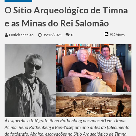
Benjamin Netanyahu faz discurso impactante no Congresso da JNS 2026
O Sítio Arqueológico de Timna
e as Minas do Rei Salomão
Noticiasdesiao
06/12/2021
0
912 Views
À esquerda, o fotógrafo Beno Rothenberg nos anos 60 em Timna.
Acima, Beno Rothenberg e Ben-Yosef um ano antes do falecimento
do fotógrafo. Abaixo, escavações no Sítio Arqueológico de Timna.