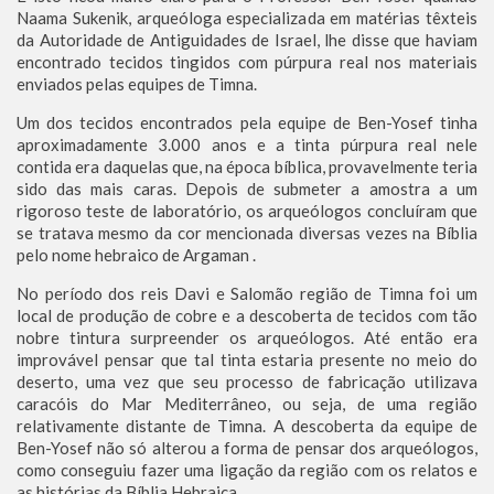
Naama Sukenik, arqueóloga especializada em matérias têxteis
da Autoridade de Antiguidades de Israel, lhe disse que haviam
encontrado tecidos tingidos com púrpura real nos materiais
enviados pelas equipes de Timna.
Um dos tecidos encontrados pela equipe de Ben-Yosef tinha
aproximadamente 3.000 anos e a tinta púrpura real nele
contida era daquelas que, na época bíblica, provavelmente teria
sido das mais caras. Depois de submeter a amostra a um
rigoroso teste de laboratório, os arqueólogos concluíram que
se tratava mesmo da cor mencionada diversas vezes na Bíblia
pelo nome hebraico de Argaman .
No período dos reis Davi e Salomão região de Timna foi um
local de produção de cobre e a descoberta de tecidos com tão
nobre tintura surpreender os arqueólogos. Até então era
improvável pensar que tal tinta estaria presente no meio do
deserto, uma vez que seu processo de fabricação utilizava
caracóis do Mar Mediterrâneo, ou seja, de uma região
relativamente distante de Timna. A descoberta da equipe de
Ben-Yosef não só alterou a forma de pensar dos arqueólogos,
como conseguiu fazer uma ligação da região com os relatos e
as histórias da Bíblia Hebraica.