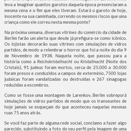
leva a imaginar quantos garotos daquela época presenciaram a
mesma cena e o fim que eles tiveram. Estará o garoto de hoje,
inocente na sua caminhada, correndo os mesmos riscos que uma
criança como ele correu nesta mesma ponte?
Na próxima semana, diversas vitrines do comércio da cidade de
Berlim farão um alerta que desde já prefigura-se como icônico.
Os lojistas decorarão suas vitrines com simulações de vidros
partidos, de modo a relembrar o horror que foi a noite do dia 9
de Novembro de 1938. Naquela noite, que passou para a
história como a
Reichskristallnacht
ou
Kristallnacht
(Noite dos
Cristais), 91 judeus foram mortos, cerca de 25.000 a 30.000
foram presos e conduzidos a campos de extermínio, 7500 lojas
judaicas foram vandalizadas ou destruídas e 267 sinagogas
reduzidas a escombros.
Como se fosse uma montagem de Larenkov, Berlim sobreporá
simulações de vidros partidos de modo que os transeuntes de
hoje jamais se esqueçam do que aconteceu naquelas mesmas
ruas 75 anos atrás.
Se você faz parte de alguma rede social, conclamo a fazer algo
parecido, substituindo a foto do seu perfil pela imagem de uma