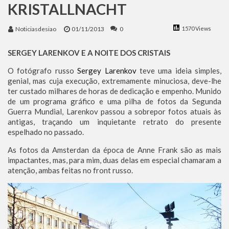
KRISTALLNACHT
Benjamin Netanyahu faz discurso impactante no Congresso da JNS 2026
Noticiasdesiao
01/11/2013
0
1570 Views
SERGEY LARENKOV E A NOITE DOS CRISTAIS
O fotógrafo russo
Sergey Larenkov
teve uma ideia simples,
genial, mas cuja execução, extremamente minuciosa, deve-lhe
ter custado milhares de horas de dedicação e empenho. Munido
de um programa gráfico e uma pilha de fotos da Segunda
Guerra Mundial, Larenkov passou a sobrepor fotos atuais às
antigas, traçando um inquietante retrato do presente
espelhado no passado.
As fotos da Amsterdan da época de Anne Frank são as mais
impactantes, mas, para mim, duas delas em especial chamaram a
atenção, ambas feitas no front russo.