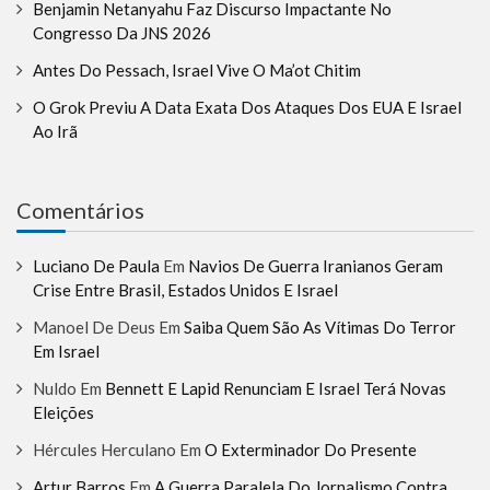
Benjamin Netanyahu Faz Discurso Impactante No
Congresso Da JNS 2026
Antes Do Pessach, Israel Vive O Ma’ot Chitim
O Grok Previu A Data Exata Dos Ataques Dos EUA E Israel
Ao Irã
Comentários
Luciano De Paula
Em
Navios De Guerra Iranianos Geram
Crise Entre Brasil, Estados Unidos E Israel
Manoel De Deus
Em
Saiba Quem São As Vítimas Do Terror
Em Israel
Nuldo
Em
Bennett E Lapid Renunciam E Israel Terá Novas
Eleições
Hércules Herculano
Em
O Exterminador Do Presente
Artur Barros
Em
A Guerra Paralela Do Jornalismo Contra