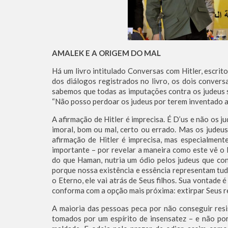
AMALEK E A ORIGEM DO MAL
Há um livro intitulado Conversas com Hitler, escri
dos diálogos registrados no livro, os dois convers
sabemos que todas as imputações contra os judeus s
“Não posso perdoar os judeus por terem inventado a
A afirmação de Hitler é imprecisa. É D’us e não os 
imoral, bom ou mal, certo ou errado. Mas os judeus
afirmação de Hitler é imprecisa, mas especialment
importante – por revelar a maneira como este vê o 
do que Haman, nutria um ódio pelos judeus que con
porque nossa existência e essência representam tu
o Eterno, ele vai atrás de Seus filhos. Sua vontade 
conforma com a opção mais próxima: extirpar Seus r
A maioria das pessoas peca por não conseguir res
tomados por um espírito de insensatez – e não por