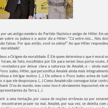
to por um antigo membro do Partido Nazista e amigo de Hitler. Em u
am sobre os judeus e o autor diz a Hitler: “Cá entre nós… Nós doi
ão falsas. Por que, então, você os odeia?” Ao que Hitler respondeu
 moralidade”.
judeus a Origem da moralidade. É Ele quem determina o que é moral o
 foram, de fato, escolhidos por Ele para serem Seus porta-vozes. 
e reveladora por deixar clara a natureza de Amalek, e – ainda mai
Povo Judeu. Hitler, que personifica Amalek ainda mais integralment
tinua a intrigar muitos. (…) Ele odiava o Povo Judeu acima de tud
do o que ele desprezava. (…) Como Amalek não consegue lutar contr
é banir D’us do mundo, mas como isso é obviamente impossível, ele s
epresentantes da Terra. (…)
istir a uma tentação, por causa de noções errôneas ou por estare
 encontrarem prazer no mal. Amalek, por sua vez, se deleita com 