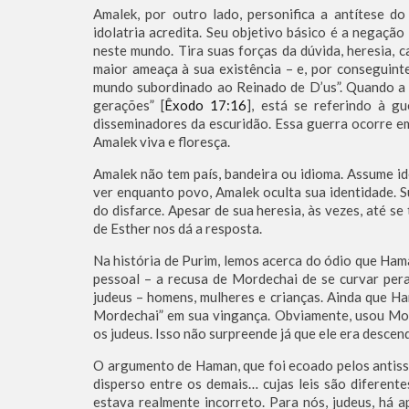
Amalek, por outro lado, personifica a antítese d
idolatria acredita. Seu objetivo básico é a negação 
neste mundo. Tira suas forças da dúvida, heresia, 
maior ameaça à sua existência – e, por conseguint
mundo subordinado ao Reinado de D’us”. Quando a 
gerações” [
Êxodo 17:16
], está se referindo à g
disseminadores da escuridão. Essa guerra ocorre e
Amalek viva e floresça.
Amalek não tem país, bandeira ou idioma. Assume id
ver enquanto povo, Amalek oculta sua identidade. S
do disfarce. Apesar de sua heresia, às vezes, até se
de Esther nos dá a resposta.
Na história de Purim, lemos acerca do ódio que Hama
pessoal – a recusa de Mordechai de se curvar per
judeus – homens, mulheres e crianças. Ainda que Ham
Mordechai” em sua vingança. Obviamente, usou Mor
os judeus. Isso não surpreende já que ele era descen
O argumento de Haman, que foi ecoado pelos antis
disperso entre os demais… cujas leis são diferent
estava realmente incorreto. Para nós, judeus, há 