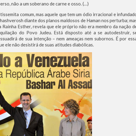
verso, não a um soberano de carne e osso. (…)
ntissemita comum, mas aquele que tem um ódio irracional e infundad
Achashverosh diante dos planos maldosos de Haman nos perturba; ma
a Rainha Esther, revela que ele próprio não era membro da nação d
quilação do Povo Judeu. Está disposto até a se autodestruir, s
 dissuadirá de sua intenção – nem ameaças nem subornos. É por ess
e ele não desistirá de suas atitudes diabólicas.