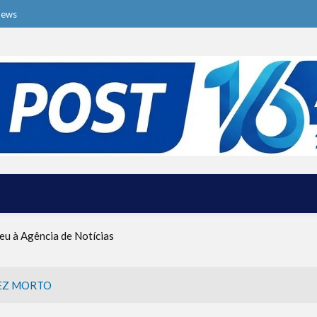
News
ive o Ma’ot Chitim
a dos Ataques dos EUA e Israel ao Irã
eu à Agência de Notícias
tina foi criado por um judeu
rças de Defesa de Israel se preparam para embarcar rumo à Venezue
iscurso impactante no Congresso da JNS 2026
EZ MORTO
ive o Ma’ot Chitim