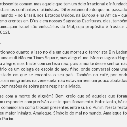
ntissemita comum, mas aquele que tem um ódio irracional e infundad
starmos confiantes e otimistas. Diferentemente do que no passado
mundo – no Brasil, nos Estados Unidos, na Europa e na África – qu
omo crentes em D’us e em nossas Sagradas Escrituras, eles, também
ameaçam Israel são emissários do Mal, cujo propósito é frustrar 
012).
.
stionado quanto a isso no dia em que morreu o terrorista Bin Laden
z uma multidão em Times Square, mas alegrei-me. Morreu agora Hug
u alegre, mas triste com certeza não, pois a morte desse senhor nã
ário de um colega de escola do meu filho, onde conversei com um
estado em que se encontra o seu país. Também no café, por ond
foram emigrantes na venezuela, não estavam nem um pouco abalados
 tem razões de sobra para respirar aliviado.
ar-se com a morte de alguém? Bem, creio que só aqueles que fora
m responder com precisão a este questionamento. Entretanto, há n
ó comemoram como trocam presentes entre si. É o Purim. Nesta festa
eu maior inimigo, Amaleque. Símbolo do mal no mundo, Amaleque fo
o Purim.