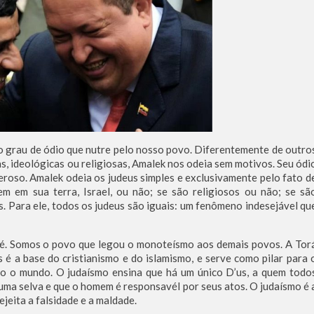
do grau de ódio que nutre pelo nosso povo. Diferentemente de outro
s, ideológicas ou religiosas, Amalek nos odeia sem motivos. Seu ódi
roso. Amalek odeia os judeus simples e exclusivamente pelo fato d
em em sua terra, Israel, ou não; se são religiosos ou não; se sã
es. Para ele, todos os judeus são iguais: um fenômeno indesejável qu
é. Somos o povo que legou o monoteísmo aos demais povos. A Tor
é a base do cristianismo e do islamismo, e serve como pilar para 
o o mundo. O judaísmo ensina que há um único D’us, a quem todo
uma selva e que o homem é responsavél por seus atos. O judaísmo é 
jeita a falsidade e a maldade.