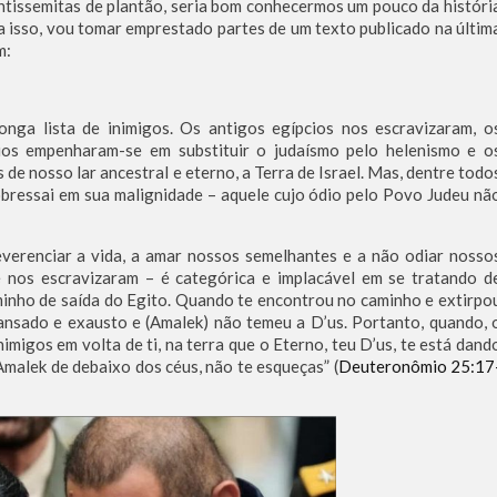
antissemitas de plantão, seria bom conhecermos um pouco da históri
a isso, vou tomar emprestado partes de um texto publicado na últim
m:
onga lista de inimigos. Os antigos egípcios nos escravizaram, o
rios empenharam-se em substituir o judaísmo pelo helenismo e o
e nosso lar ancestral e eterno, a Terra de Israel. Mas, dentre todo
obressai em sua malignidade – aquele cujo ódio pelo Povo Judeu nã
reverenciar a vida, a amar nossos semelhantes e a não odiar nosso
 nos escravizaram – é categórica e implacável em se tratando d
minho de saída do Egito. Quando te encontrou no caminho e extirpo
cansado e exausto e (Amalek) não temeu a D’us. Portanto, quando, 
nimigos em volta de ti, na terra que o Eterno, teu D’us, te está dand
malek de debaixo dos céus, não te esqueças” (
Deuteronômio 25:17