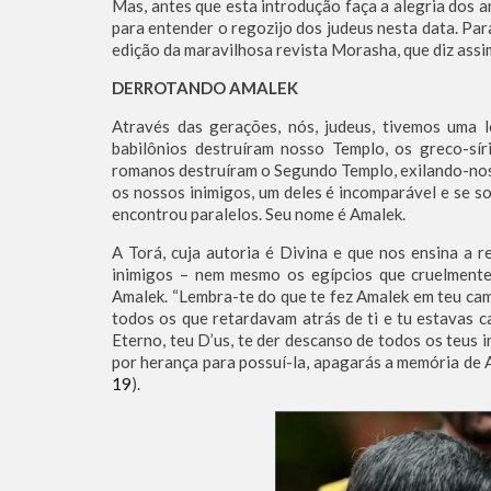
Mas, antes que esta introdução faça a alegria dos 
para entender o regozijo dos judeus nesta data. Par
edição da maravilhosa revista Morasha, que diz assi
DERROTANDO AMALEK
Através das gerações, nós, judeus, tivemos uma l
babilônios destruíram nosso Templo, os greco-sí
romanos destruíram o Segundo Templo, exilando-nos d
os nossos inimigos, um deles é incomparável e se s
encontrou paralelos. Seu nome é Amalek.
A Torá, cuja autoria é Divina e que nos ensina a 
inimigos – nem mesmo os egípcios que cruelmente
Amalek. “Lembra-te do que te fez Amalek em teu ca
todos os que retardavam atrás de ti e tu estavas 
Eterno, teu D’us, te der descanso de todos os teus i
por herança para possuí-la, apagarás a memória de A
19
).