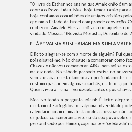
“O livro de Esther nos ensina que Amalek não é um a
contra o Povo Judeu. Mas, hoje temos razão para e
hoje contamos com milhões de amigos cristãos pelo 
apoiam o Estado de Israel com grande convicção. C
conhecem Amalek. Eles acreditam que aqueles que 
vinda do Messias” (Revista Morasha, Dezembro de 2
E LÁ SE VAI MAIS UM HAMAN, MAIS UM AMALEK
É licito alegrar-se com a morte de alguém? Fui que
pois alegrei-me. Não cheguei a comemorar, como fe
Chavez e não vou comemorar. Aliás, nem sei se esto
me diz nada. No sábado passado estive no anivers
venezuelana, e esta lamentava profundamente o 
costumo passar em algumas manhãs, os donos, que 
Quem viveu a – e na – Venezuela, antes e pós Chavez,
Mas, voltando à pergunta inicial: É licito alegr
diretamente atingidos por alguma adversidade pode
calendário judaico uma festa onde as pessoas não s
os judeus comemoram a vitória do seu povo sobre s
personificado por Haman, cuja morte é “celebrada” n