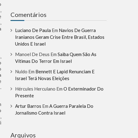
o
,
Comentários
e
,
a
Luciano De Paula
Em
Navios De Guerra
Iranianos Geram Crise Entre Brasil, Estados
Unidos E Israel
Manoel De Deus
Em
Saiba Quem São As
,
Vítimas Do Terror Em Israel
o
o
Nuldo
Em
Bennett E Lapid Renunciam E
a
Israel Terá Novas Eleições
e
.
Hércules Herculano
Em
O Exterminador Do
Presente
m
Artur Barros
Em
A Guerra Paralela Do
o
Jornalismo Contra Israel
,
i
Arquivos