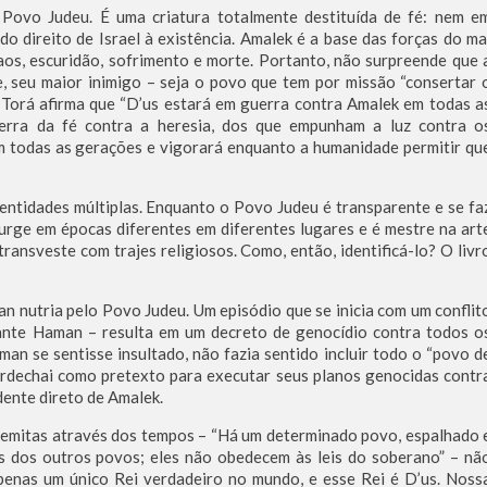
o Povo Judeu. É uma criatura totalmente destituída de fé: nem e
do direito de Israel à existência. Amalek é a base das forças do ma
caos, escuridão, sofrimento e morte. Portanto, não surpreende que 
e, seu maior inimigo – seja o povo que tem por missão “consertar 
Torá afirma que “D’us estará em guerra contra Amalek em todas a
uerra da fé contra a heresia, dos que empunham a luz contra o
m todas as gerações e vigorará enquanto a humanidade permitir qu
entidades múltiplas. Enquanto o Povo Judeu é transparente e se fa
urge em épocas diferentes em diferentes lugares e é mestre na art
 transveste com trajes religiosos. Como, então, identificá-lo? O livr
n nutria pelo Povo Judeu. Um episódio que se inicia com um conflit
ante Haman – resulta em um decreto de genocídio contra todos o
an se sentisse insultado, não fazia sentido incluir todo o “povo d
dechai como pretexto para executar seus planos genocidas contr
dente direto de Amalek.
semitas através dos tempos – “Há um determinado povo, espalhado 
es dos outros povos; eles não obedecem às leis do soberano” – nã
apenas um único Rei verdadeiro no mundo, e esse Rei é D’us. Noss