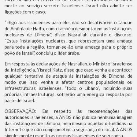
morte ao serviço secreto israelense. Israel não admite ter
ligações com o caso.
“Digo aos israelenses para eles não só desativarem o tanque
de Amônia de Haifa, como também desmontarem as instalações
nucleares de Dimona”, disse Nasrallah durante o discurso.
“Estas instalações nucleares, que representam uma ameaça
para toda a região, tornar-se-ão uma ameaça para o próprio
povo de Israel”, concluiu o líder árabe.
Em resposta às declarações de Nasrallah, o Ministro Israelense
da Inteligência, Yisrael Katz, disse que caso venha a acontecer
qualquer tentativa de ataque às instalações de Dimona, de
modo que isso venha a afetar centros populacionais ou
infraestruturas israelenses, “todo o Líbano”, incluindo suas
próprias infraestruturas, sofrerão uma enérgica resposta por
parte de Israel.
OBSERVAÇÃO: Em respeito às recomendações das
autoridades israelenses, a ANDS não publica nenhuma imagem
das instalações de Dimona, nem mesmo aquelas difundidas na
Internet e que não comprometem a segurança do local. A ANDS
simplesmente respeita as normas israelenses de segurança.