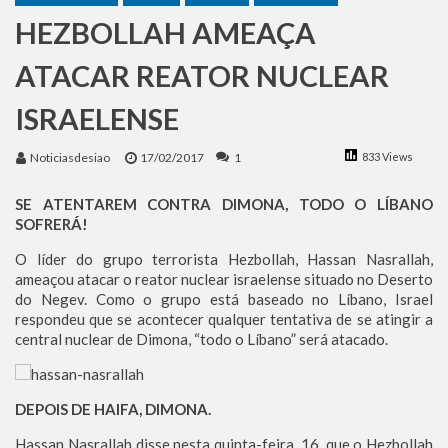
Benjamin Netanyahu faz discurso impactante no Congresso da JNS 2026
HEZBOLLAH AMEAÇA
ATACAR REATOR NUCLEAR
ISRAELENSE
Noticiasdesiao
17/02/2017
1
833 Views
SE ATENTAREM CONTRA DIMONA, TODO O LÍBANO
SOFRERÁ!
O líder do grupo terrorista Hezbollah, Hassan Nasrallah,
ameaçou atacar o reator nuclear israelense situado no Deserto
do Negev. Como o grupo está baseado no Líbano, Israel
respondeu que se acontecer qualquer tentativa de se atingir a
central nuclear de Dimona, “todo o Líbano” será atacado.
DEPOIS DE HAIFA, DIMONA.
Hassan Nasrallah disse nesta quinta-feira, 16, que o Hezbollah