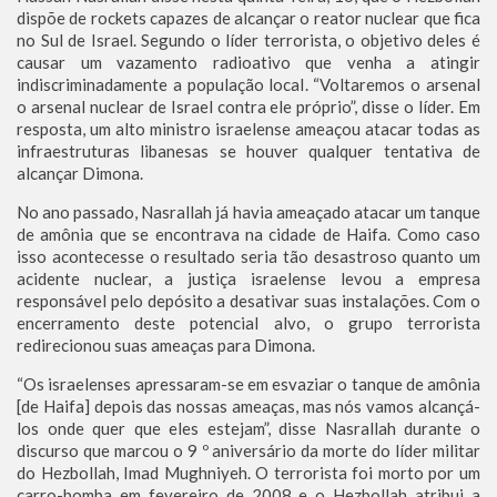
dispõe de rockets capazes de alcançar o reator nuclear que fica
no Sul de Israel. Segundo o líder terrorista, o objetivo deles é
causar um vazamento radioativo que venha a atingir
indiscriminadamente a população local. “Voltaremos o arsenal
o arsenal nuclear de Israel contra ele próprio”, disse o líder. Em
resposta, um alto ministro israelense ameaçou atacar todas as
infraestruturas libanesas se houver qualquer tentativa de
alcançar Dimona.
No ano passado, Nasrallah já havia ameaçado atacar um tanque
de amônia que se encontrava na cidade de Haifa. Como caso
isso acontecesse o resultado seria tão desastroso quanto um
acidente nuclear, a justiça israelense levou a empresa
responsável pelo depósito a desativar suas instalações. Com o
encerramento deste potencial alvo, o grupo terrorista
redirecionou suas ameaças para Dimona.
“Os israelenses apressaram-se em esvaziar o tanque de amônia
[de Haifa] depois das nossas ameaças, mas nós vamos alcançá-
los onde quer que eles estejam”, disse Nasrallah durante o
discurso que marcou o 9 º aniversário da morte do líder militar
do Hezbollah, Imad Mughniyeh. O terrorista foi morto por um
carro-bomba em fevereiro de 2008 e o Hezbollah atribui a