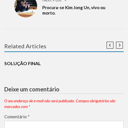
Procura-se Kim Jong Un, vivo ou
morto.
Related Articles
ANTISEMITISMO
BREAKING NEWS
DESINFORMAÇÃO
DIPLOMACIA
EUROPA
HOLOCAUSTO
ISLAMISMO
NOTÍCIAS
SOLUÇÃO FINAL
Deixe um comentário
O seu endereço de e-mail não será publicado.
Campos obrigatórios são
marcados com
*
Comentário
*