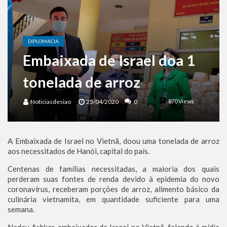
Benjamin Netanyahu faz discurso impactante no Congresso da JNS 2026
DIPLOMACIA
Embaixada de Israel doa 1
tonelada de arroz
Noticiasdesiao
25/04/2020
0
870 Views
A Embaixada de Israel no Vietnã, doou uma tonelada de arroz
aos necessitados de Hanói, capital do país.
Centenas de famílias necessitadas, a maioria dos quais
perderam suas fontes de renda devido à epidemia do novo
coronavírus, receberam porções de arroz, alimento básico da
culinária vietnamita, em quantidade suficiente para uma
semana.
Nadav Ashkar, embaixador de Israel no Vietnã, falando à mídia