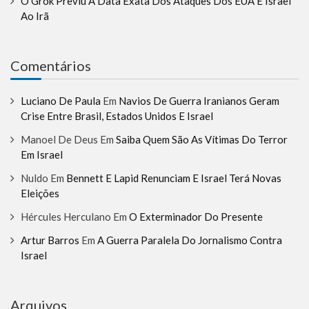
O Grok Previu A Data Exata Dos Ataques Dos EUA E Israel
Ao Irã
Comentários
Luciano De Paula
Em
Navios De Guerra Iranianos Geram
Crise Entre Brasil, Estados Unidos E Israel
Manoel De Deus
Em
Saiba Quem São As Vítimas Do Terror
Em Israel
Nuldo
Em
Bennett E Lapid Renunciam E Israel Terá Novas
Eleições
Hércules Herculano
Em
O Exterminador Do Presente
Artur Barros
Em
A Guerra Paralela Do Jornalismo Contra
Israel
Arquivos