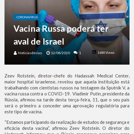
Benjamin Netanyahu faz discurso impactante no Congresso da JNS 2026
CORONAVÍRUS
Vacina Russa poderá ter
aval de Israel
Noticiasdesiao
12/08/2020
1
1684 Views
Zeev Rotstein, diretor-chefe do Hadassah Medical Center,
maior hospital israelense, revelou que aquela instituição está
trabalhando com cientistas russos na testagem da Sputnik V, a
vacina russa contra o COVID-19. Vladimir Putin, presidente da
Rússia, afirmou na tarde desta terça-feira, 11, que o seu país
será o primeiro a conceder uma aprovação regulatória para
este tipo de vacina.
“Estamos participando da realização de estudos de segurança e
eficácia desta vacina”, afirmou Zeev Rotstein. O diretor do