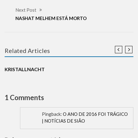
Next Post
NASHAT MELHEM ESTÁ MORTO
Related Articles
ANTISEMITISMO
DESINFORMAÇÃO
HISTÓRIA
HOLOCAUSTO
NOTÍCIAS
REFLEXÕES
SUPPORT ISRAEL
KRISTALLNACHT
1 Comments
Pingback:
O ANO DE 2016 FOI TRÁGICO
| NOTÍCIAS DE SIÃO