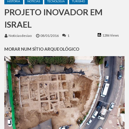
HISTÓRIA
NOTÍCIAS
TECNOLOGIA
TURISMO
Benjamin Netanyahu faz discurso impactante no Congresso da JNS 2026
PROJETO INOVADOR EM
ISRAEL
Noticiasdesiao
08/01/2016
1
1286 Views
MORAR NUM SÍTIO ARQUEOLÓGICO