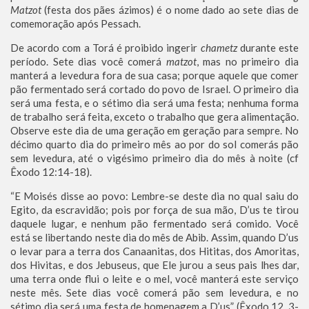
Matzot
(festa dos pães ázimos) é o nome dado ao sete dias de
comemoração após Pessach.
De acordo com a Torá é proibido ingerir
chametz
durante este
período. Sete dias você comerá
matzot
, mas no primeiro dia
manterá a levedura fora de sua casa; porque aquele que comer
pão fermentado será cortado do povo de Israel. O primeiro dia
será uma festa, e o sétimo dia será uma festa; nenhuma forma
de trabalho será feita, exceto o trabalho que gera alimentação.
Observe este dia de uma geração em geração para sempre. No
décimo quarto dia do primeiro mês ao por do sol comerás pão
sem levedura, até o vigésimo primeiro dia do mês à noite (cf
Êxodo 12:14-18).
“E Moisés disse ao povo: Lembre-se deste dia no qual saiu do
Egito, da escravidão; pois por força de sua mão, D’us te tirou
daquele lugar, e nenhum pão fermentado será comido. Você
está se libertando neste dia do mês de Abib. Assim, quando D’us
o levar para a terra dos Canaanitas, dos Hititas, dos Amoritas,
dos Hivitas, e dos Jebuseus, que Ele jurou a seus pais lhes dar,
uma terra onde flui o leite e o mel, você manterá este serviço
neste mês. Sete dias você comerá pão sem levedura, e no
sétimo dia será uma festa de homenagem a D’us” (Êxodo 12, 3-