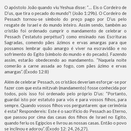
O apóstolo João quando viu Yeshua disse: “… Eis o Cordeiro de
D’us, que tira o pecado do mundo”! (João 1:29b). O Cordeiro de
Pessach tornou-se símbolo do preço pago por D’us pelo
resgate de Israel e do mundo inteiro. Assim sendo, também ao
cristão foi ordenado cumprir o mandamento de celebrar o
Pessach (“estatuto perpétuo”) como ensinado nas Escrituras
Sagradas, comendo pães ázimos e ervas amargas para que
possamos lembrar quão amargo é viver na escravidão e no
sofrimento do Egito (símbolo do mundo e do pecado). Fazendo
assim, estarão obedecendo ao mandamento. “Naquela noite
comerão a carne assada ao fogo, com pães ázimo e ervas
amargas”. (Êxodo 12:8)
Além de celebrar Pessach, os cristãos deveriam esforçar-se por
fazer com que esta mitzvah (mandamento) fosse conhecida por
todos, pois isso foi ordenado pelo próprio D’us: “Portanto,
guardai isto por estatuto para vós e para vossos filhos, para
sempre. Quando vossos filhos vos perguntarem: que cerimônia
é esta? Respondereis: Este é o sacrifício do Pessach ao Eterno,
que passou por cima das casas dos filhos de Israel no Egito,
quando feriu os Egípcios e livrou as nossas casas. Então o povo
se inclinou e adorou”. (Êxodo 12: 24, 26,27).