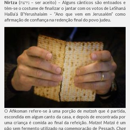
Nirtza
(נירצה – ser aceito) – Alguns cânticos são entoados e
têm-se o costume de finalizar o jantar com os votos de LeShaná
HaBa’á B’Yerushalaim – “Ano que vem em Jerusalém” como
afirmação de confiança na redenção final do povo judeu.
O Afikoman refere-se à uma porção de
matzah
que é partida,
escondida em algum canto da casa, e depois de encontrada por
uma criança é comida ao final da refeição.
Matzot Matzá
é um
pão sem fermento utilizado na comemoração de Pessach.
Chag