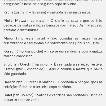
perguntas” e bebe-se o segundo copo de vinho.
Rachatzá
(רחצה – lavagem) – Segunda lavagem de mãos.
Motzi Matzá
(מוציא מצה) – O chefe da casa ergue os três
pedaços de matzá e faz as bençãos das matzot .As matzot são
partidas e distribuídas.
Maror
(מרור -raiz forte) – São comidas as raízes fortes
relembrando a escravidão e o sofrimento dos judeus no Egito.
Korech
(כורך -sanduíche) – Faz-se um sanduíche com a matzá,
maror e charosset.
Shulchan Orech
(שולחן עורך) – É realizada a refeição festiva.
Tzafon (צפון – escondido) – Aqui é comida a matzá que havia
sido guardada.
Barech
(ברך – Bircat HaMazon) – É recitada a benção após as
refeições.Bebe-se o terceiro copo de vinho.
Halel
(הלל -louvor) – Salmos e cânticos são recitados. Bebe-se
o quarto copo de vinho.