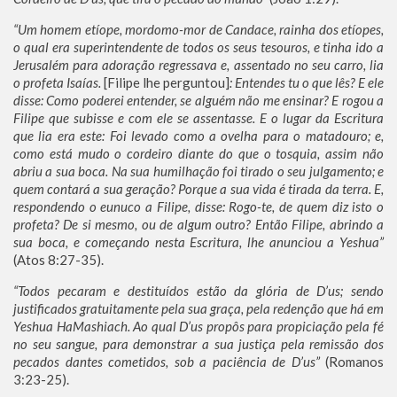
“Um homem etíope, mordomo-mor de Candace, rainha dos etíopes,
o qual era superintendente de todos os seus tesouros, e tinha ido a
Jerusalém para adoração regressava e, assentado no seu carro, lia
o profeta Isaías.
[Filipe lhe perguntou]
: Entendes tu o que lês? E ele
disse: Como poderei entender, se alguém não me ensinar? E rogou a
Filipe que subisse e com ele se assentasse. E o lugar da Escritura
que lia era este: Foi levado como a ovelha para o matadouro; e,
como está mudo o cordeiro diante do que o tosquia, assim não
abriu a sua boca. Na sua humilhação foi tirado o seu julgamento; e
quem contará a sua geração? Porque a sua vida é tirada da terra. E,
respondendo o eunuco a Filipe, disse: Rogo-te, de quem diz isto o
profeta? De si mesmo, ou de algum outro? Então Filipe, abrindo a
sua boca, e começando nesta Escritura, lhe anunciou a Yeshua”
(Atos 8:27-35).
“Todos pecaram e destituídos estão da glória de D’us; sendo
justificados gratuitamente pela sua graça, pela redenção que há em
Yeshua HaMashiach. Ao qual D’us propôs para propiciação pela fé
no seu sangue, para demonstrar a sua justiça pela remissão dos
pecados dantes cometidos, sob a paciência de D’us”
(Romanos
3:23-25).