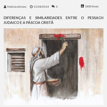
Benjamin Netanyahu faz discurso impactante no Congresso da JNS 2026
Noticiasdesiao
11/04/2014
0
1858 Views
DIFERENÇAS E SIMILARIDADES ENTRE O PESSACH
JUDAICO E A PÁSCOA CRISTÃ