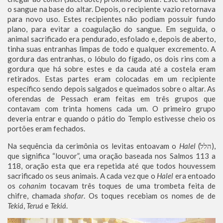
o sangue na base do altar. Depois, o recipiente vazio retornava
para novo uso. Estes recipientes não podiam possuir fundo
plano, para evitar a coagulação do sangue. Em seguida, o
animal sacrificado era pendurado, esfolado e, depois de aberto,
tinha suas entranhas limpas de todo e qualquer excremento. A
gordura das entranhas, o lóbulo do fígado, os dois rins com a
gordura que há sobre estes e da cauda até a costela eram
retirados. Estas partes eram colocadas em um recipiente
específico sendo depois salgados e queimados sobre o altar. As
oferendas de Pessach eram feitas em três grupos que
contavam com trinta homens cada um. O primeiro grupo
deveria entrar e quando o pátio do Templo estivesse cheio os
portões eram fechados.
Na sequência da cerimônia os levitas entoavam o
Halel
(הלל),
que significa “louvor”, uma oração baseada nos Salmos 113 a
118, oração esta que era repetida até que todos houvessem
sacrificado os seus animais. A cada vez que o
Halel
era entoado
os
cohanim
tocavam três toques de uma trombeta feita de
chifre, chamada
shofar
. Os toques recebiam os nomes de de
Tekiá
,
Teruá
e
Tekiá
.