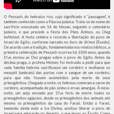
O Pessach, do hebraico פסח, cujo significado é “passagem”, é
também conhecido como a Páscoa judaica. Trata-se do nome do
sacrifício executado em 14 de Nissan, segundo o calendário
judaico, e que precede a Festa dos Pães Ázimos, ou
Chag
haMatzot
. A festa celebra e recorda a libertação do povo de
Israel do Egito, conforme narrado no livro de
Sh’mot
(Êxodo).
De acordo com a tradição, fundamentada nos relatos bíblicos, a
primeira celebração de Pessach ocorreu há 3500 anos, quando
D’us enviou as Dez pragas sobre o povo do Egito. Antes da
décima praga, o profeta Moisés foi instruído a pedir para que
cada família hebreia sacrificasse um cordeiro e molhasse os
mezuzót
(umbrais) das portas com o sangue de um cordeiro,
para que não fossem acometidos pela morte de seus
primogênitos. Chegada a noite, os hebreus comeram a carne do
cordeiro, acompanhada de pão ázimo e ervas amargas. À meia-
noite, um anjo enviado por D’us feriu de morte todos os
primogênitos egípcios, desde os primogênitos dos animais até
mesmo os primogênitos da casa do Faraó. Então o Faraó,
temendo ainda mais a Ira Divina, aceitou liberar o povo de
Israel para adoração no deserto, o que levou ao Êxodo. Como