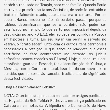
cordeiro, realizado no Templo, para cada família. Quando Paulo
escreveu a primeira carta aos Coríntios, de onde foi extraído o
texto inicialmente citado, este ainda era o costume. Em um
seder azkenazi moderno não há cordeiro pascal, porque os
rabinos determinaram que se o cordeiro não puder ser
sacrificado no Templo (o que se tornou impossível depois da
destruição no ano 70 E.C.), ele não deve ser comido na Páscoa
em hipótese alguma. Em seu lugar, um pernil é servido no
kearah, o “prato seder”, junto com os outros itens cerimoniais
necessários à refeição, o que serve de lembrete que esses
sacrifícios de fato aconteceram (no entanto, os judeus
sefarditas comem cordeiro na Páscoa). Hoje, quando um judeu
messiânico guarda o Pessach, faz a identificação de Yeshua, o
Messias, com o Cordeiro pascal. Isso lhe dá um novo e rico
sentido, que se soma às camadas tradicionais de significado
dessa festividade.
Chag Pessach Sameach Lekulam!
NOTA: O texto deste post está baseado em artigos publicados
na Hagadah da Beit Tefilah Rechovot, em artigo publicado no
Cafetorah, em notas da Wikipedia e no Comentário do Novo