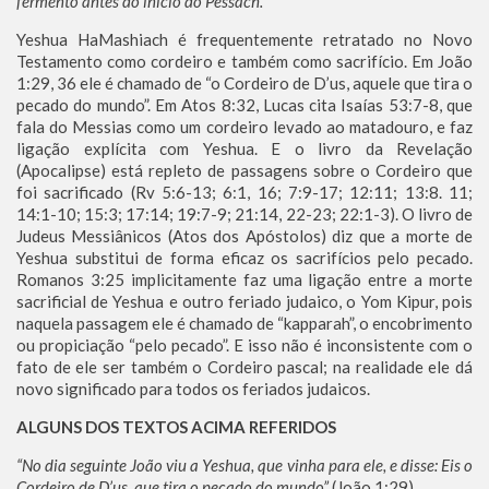
fermento antes do início do Pessach.
Yeshua HaMashiach é frequentemente retratado no Novo
Testamento como cordeiro e também como sacrifício. Em João
1:29, 36 ele é chamado de “o Cordeiro de D’us, aquele que tira o
pecado do mundo”. Em Atos 8:32, Lucas cita Isaías 53:7-8, que
fala do Messias como um cordeiro levado ao matadouro, e faz
ligação explícita com Yeshua. E o livro da Revelação
(Apocalipse) está repleto de passagens sobre o Cordeiro que
foi sacrificado (Rv 5:6-13; 6:1, 16; 7:9-17; 12:11; 13:8. 11;
14:1-10; 15:3; 17:14; 19:7-9; 21:14, 22-23; 22:1-3). O livro de
Judeus Messiânicos (Atos dos Apóstolos) diz que a morte de
Yeshua substitui de forma eficaz os sacrifícios pelo pecado.
Romanos 3:25 implicitamente faz uma ligação entre a morte
sacrificial de Yeshua e outro feriado judaico, o Yom Kipur, pois
naquela passagem ele é chamado de “kapparah”, o encobrimento
ou propiciação “pelo pecado”. E isso não é inconsistente com o
fato de ele ser também o Cordeiro pascal; na realidade ele dá
novo significado para todos os feriados judaicos.
ALGUNS DOS TEXTOS ACIMA REFERIDOS
“No dia seguinte João viu a Yeshua, que vinha para ele, e disse: Eis o
Cordeiro de D’us, que tira o pecado do mundo”
(João 1:29).