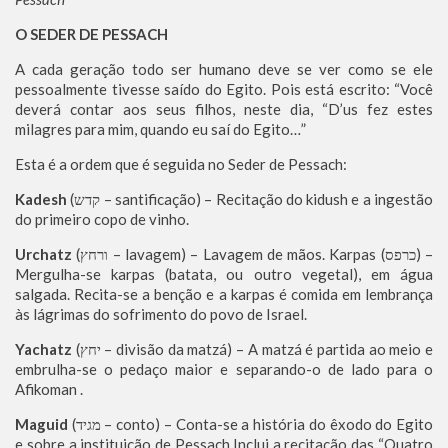
O SEDER DE PESSACH
A cada geração todo ser humano deve se ver como se ele
pessoalmente tivesse saído do Egito. Pois está escrito: “Você
deverá contar aos seus filhos, neste dia, “D’us fez estes
milagres para mim, quando eu saí do Egito…”
Esta é a ordem que é seguida no Seder de Pessach:
Kadesh
(קדש – santificação) – Recitação do kidush e a ingestão
do primeiro copo de vinho.
Urchatz
(ורחץ – lavagem) – Lavagem de mãos. Karpas (כרפס) –
Mergulha-se karpas (batata, ou outro vegetal), em água
salgada. Recita-se a benção e a karpas é comida em lembrança
às lágrimas do sofrimento do povo de Israel.
Yachatz
(יחץ – divisão da matzá) – A matzá é partida ao meio e
embrulha-se o pedaço maior e separando-o de lado para o
Afikoman .
Maguid
(מגיד – conto) – Conta-se a história do êxodo do Egito
e sobre a instituição de Pessach.Inclui a recitação das “Quatro