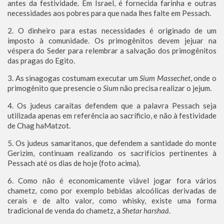
antes da festividade. Em Israel, é fornecida farinha e outras
necessidades aos pobres para que nada lhes falte em Pessach.
2. O dinheiro para estas necessidades é originado de um
imposto à comunidade. Os primogênitos devem jejuar na
véspera do Seder para relembrar a salvação dos primogênitos
das pragas do Egito.
3. As sinagogas costumam executar um
Sium Massechet
, onde o
primogênito que presencie o
Sium
não precisa realizar o jejum.
4. Os judeus caraítas defendem que a palavra Pessach seja
utilizada apenas em referência ao sacríficio, e não à festividade
de Chag haMatzot.
5. Os judeus samaritanos, que defendem a santidade do monte
Gerizim, continuam realizando os sacrifícios pertinentes à
Pessach até os dias de hoje (foto acima).
6. Como não é economicamente viável jogar fora vários
chametz, como por exemplo bebidas alcoólicas derivadas de
cerais e de alto valor, como whisky, existe uma forma
tradicional de venda do chametz, a
Shetar harshaá
.