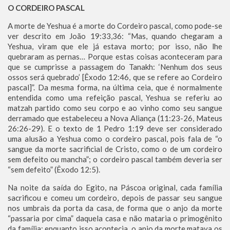
O CORDEIRO PASCAL
A morte de Yeshua é a morte do Cordeiro pascal, como pode-se
ver descrito em João 19:33,36: “Mas, quando chegaram a
Yeshua, viram que ele já estava morto; por isso, não lhe
quebraram as pernas… Porque estas coisas aconteceram para
que se cumprisse a passagem do Tanakh: ‘Nenhum dos seus
ossos será quebrado’ [Êxodo 12:46, que se refere ao Cordeiro
pascal]”. Da mesma forma, na última ceia, que é normalmente
entendida como uma refeição pascal, Yeshua se referiu ao
matzah partido como seu corpo e ao vinho como seu sangue
derramado que estabeleceu a Nova Aliança (11:23-26, Mateus
26:26-29). E o texto de 1 Pedro 1:19 deve ser considerado
uma alusão a Yeshua como o cordeiro pascal, pois fala de “o
sangue da morte sacrificial de Cristo, como o de um cordeiro
sem defeito ou mancha”; o cordeiro pascal também deveria ser
“sem defeito” (Êxodo 12:5).
Na noite da saída do Egito, na Páscoa original, cada família
sacrificou e comeu um cordeiro, depois de passar seu sangue
nos umbrais da porta da casa, de forma que o anjo da morte
“passaria por cima” daquela casa e não mataria o primogênito
da família; enquanto isso acontecia, o anjo da morte matava os