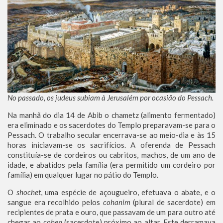
No passado, os judeus subiam à Jerusalém por ocasião do Pessach.
Na manhã do dia 14 de Abib o chametz (alimento fermentado)
era eliminado e os sacerdotes do Templo preparavam-se para o
Pessach. O trabalho secular encerrava-se ao meio-dia e às 15
horas iniciavam-se os sacrifícios. A oferenda de Pessach
constituía-se de cordeiros ou cabritos, machos, de um ano de
idade, e abatidos pela família (era permitido um cordeiro por
família) em qualquer lugar no pátio do Templo.
O
shochet
, uma espécie de açougueiro, efetuava o abate, e o
sangue era recolhido pelos
cohanim
(plural de sacerdote) em
recipientes de prata e ouro, que passavam de um para outro até
chegar ao
cohen
(sacerdote) próximo ao altar. Este derramava