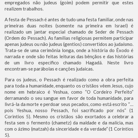
empregados não judeus (goim) podem permitir que estes
realizem trabalhos.
A festa de Pessach é antes de tudo uma festa familiar, onde nas
primeiras duas noites (somente na primeira em Israel) é
realizado um jantar especial chamado de Seder de Pessach
(Ordem do Pessach). As famílias religiosas permitem participar
apenas judeus ou não judeus (gentios) convertidos ao judaísmo.
Trata-se de uma cerimônia longa, onde a história do Êxodo é
narrada e onde são feitas leituras das bênçãos e das histórias
de um livro específico chamado Hagadá. Neste livro
encontram-se parábolas e canções judaicas.
Para os judeus, o Pessach é realizado como a obra perfeita
para toda a humanidade, enquanto os cristãos vêem Jesus, cujo
nome em hebraico é Yeshua, como “O Cordeiro Perfeito”
derramando o seu sangue em favor de toda humanidade, para
livrá-la da morte e perdoar seus pecados, como está escrito “…
pois Yeshua, nosso Pessach, foi sacrificado por nós” (1
Corintios 5). Mesmo os cristãos são exortados a celebrar a
festa sem o fermento (chametz) da maldade e da malícia, mas
com o ázimo (matzah) da sinceridade e da verdade” (1 Coríntios
5).