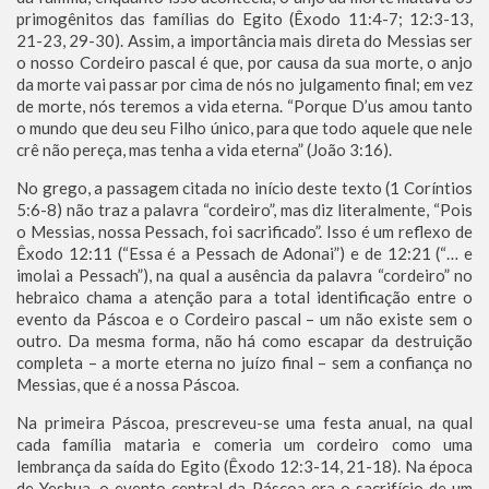
primogênitos das famílias do Egito (Êxodo 11:4-7; 12:3-13,
21-23, 29-30). Assim, a importância mais direta do Messias ser
o nosso Cordeiro pascal é que, por causa da sua morte, o anjo
da morte vai passar por cima de nós no julgamento final; em vez
de morte, nós teremos a vida eterna. “Porque D’us amou tanto
o mundo que deu seu Filho único, para que todo aquele que nele
crê não pereça, mas tenha a vida eterna” (João 3:16).
No grego, a passagem citada no início deste texto (1 Coríntios
5:6-8) não traz a palavra “cordeiro”, mas diz literalmente, “Pois
o Messias, nossa Pessach, foi sacrificado”. Isso é um reflexo de
Êxodo 12:11 (“Essa é a Pessach de Adonai”) e de 12:21 (“… e
imolai a Pessach”), na qual a ausência da palavra “cordeiro” no
hebraico chama a atenção para a total identificação entre o
evento da Páscoa e o Cordeiro pascal – um não existe sem o
outro. Da mesma forma, não há como escapar da destruição
completa – a morte eterna no juízo final – sem a confiança no
Messias, que é a nossa Páscoa.
Na primeira Páscoa, prescreveu-se uma festa anual, na qual
cada família mataria e comeria um cordeiro como uma
lembrança da saída do Egito (Êxodo 12:3-14, 21-18). Na época
de Yeshua, o evento central da Páscoa era o sacrifício de um