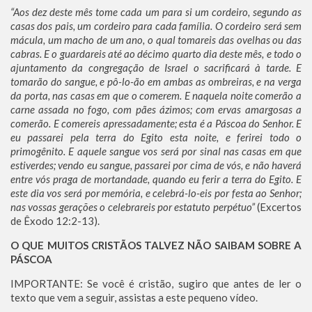
“Aos dez deste mês tome cada um para si um cordeiro, segundo as
casas dos pais, um cordeiro para cada família. O cordeiro será sem
mácula, um macho de um ano, o qual tomareis das ovelhas ou das
cabras. E o guardareis até ao décimo quarto dia deste mês, e todo o
ajuntamento da congregação de Israel o sacrificará à tarde. E
tomarão do sangue, e pô-lo-ão em ambas as ombreiras, e na verga
da porta, nas casas em que o comerem. E naquela noite comerão a
carne assada no fogo, com pães ázimos; com ervas amargosas a
comerão. E comereis apressadamente; esta é a Páscoa do Senhor. E
eu passarei pela terra do Egito esta noite, e ferirei todo o
primogênito. E aquele sangue vos será por sinal nas casas em que
estiverdes; vendo eu sangue, passarei por cima de vós, e não haverá
entre vós praga de mortandade, quando eu ferir a terra do Egito. E
este dia vos será por memória, e celebrá-lo-eis por festa ao Senhor;
nas vossas gerações o celebrareis por estatuto perpétuo”
(Excertos
de Êxodo 12:2-13).
O QUE MUITOS CRISTÃOS TALVEZ NÃO SAIBAM SOBRE A
PÁSCOA
IMPORTANTE: Se você é cristão, sugiro que antes de ler o
texto que vem a seguir, assistas a este pequeno vídeo.