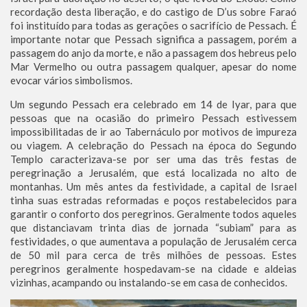
recordação desta liberação, e do castigo de D’us sobre Faraó
foi instituído para todas as gerações o sacrifício de Pessach. É
importante notar que Pessach significa a passagem, porém a
passagem do anjo da morte, e não a passagem dos hebreus pelo
Mar Vermelho ou outra passagem qualquer, apesar do nome
evocar vários simbolismos.
Um segundo Pessach era celebrado em 14 de Iyar, para que
pessoas que na ocasião do primeiro Pessach estivessem
impossibilitadas de ir ao Tabernáculo por motivos de impureza
ou viagem. A celebração do Pessach na época do Segundo
Templo caracterizava-se por ser uma das três festas de
peregrinação a Jerusalém, que está localizada no alto de
montanhas. Um mês antes da festividade, a capital de Israel
tinha suas estradas reformadas e poços restabelecidos para
garantir o conforto dos peregrinos. Geralmente todos aqueles
que distanciavam trinta dias de jornada “subiam” para as
festividades, o que aumentava a população de Jerusalém cerca
de 50 mil para cerca de três milhões de pessoas. Estes
peregrinos geralmente hospedavam-se na cidade e aldeias
vizinhas, acampando ou instalando-se em casa de conhecidos.