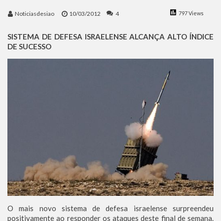
Benjamin Netanyahu faz discurso impactante no Congresso da JNS 2026
Noticiasdesiao
10/03/2012
4
797 Views
SISTEMA DE DEFESA ISRAELENSE ALCANÇA ALTO ÍNDICE
DE SUCESSO
O mais novo sistema de defesa israelense surpreendeu
positivamente ao responder os ataques deste final de semana.