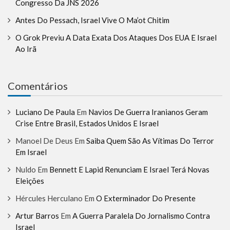
Congresso Da JNS 2026
Antes Do Pessach, Israel Vive O Ma’ot Chitim
O Grok Previu A Data Exata Dos Ataques Dos EUA E Israel
Ao Irã
Comentários
Luciano De Paula
Em
Navios De Guerra Iranianos Geram
Crise Entre Brasil, Estados Unidos E Israel
Manoel De Deus
Em
Saiba Quem São As Vítimas Do Terror
Em Israel
Nuldo
Em
Bennett E Lapid Renunciam E Israel Terá Novas
Eleições
Hércules Herculano
Em
O Exterminador Do Presente
Artur Barros
Em
A Guerra Paralela Do Jornalismo Contra
Israel