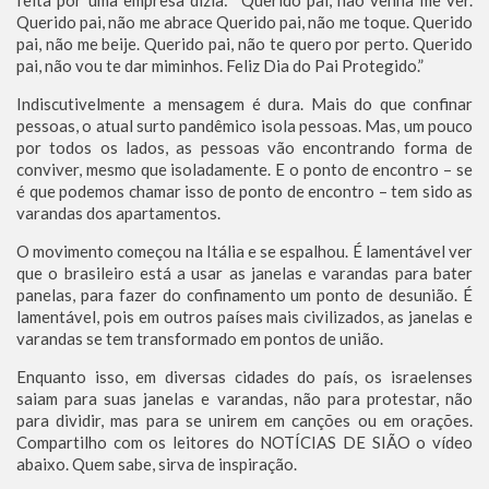
feita por uma empresa dizia: “Querido pai, não venha me ver.
Querido pai, não me abrace Querido pai, não me toque. Querido
pai, não me beije. Querido pai, não te quero por perto. Querido
pai, não vou te dar miminhos. Feliz Dia do Pai Protegido.”
Indiscutivelmente a mensagem é dura. Mais do que confinar
pessoas, o atual surto pandêmico isola pessoas. Mas, um pouco
por todos os lados, as pessoas vão encontrando forma de
conviver, mesmo que isoladamente. E o ponto de encontro – se
é que podemos chamar isso de ponto de encontro – tem sido as
varandas dos apartamentos.
O movimento começou na Itália e se espalhou. É lamentável ver
que o brasileiro está a usar as janelas e varandas para bater
panelas, para fazer do confinamento um ponto de desunião. É
lamentável, pois em outros países mais civilizados, as janelas e
varandas se tem transformado em pontos de união.
Enquanto isso, em diversas cidades do país, os israelenses
saiam para suas janelas e varandas, não para protestar, não
para dividir, mas para se unirem em canções ou em orações.
Compartilho com os leitores do NOTÍCIAS DE SIÃO o vídeo
abaixo. Quem sabe, sirva de inspiração.