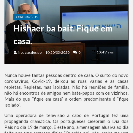
Benjamin Netanyahu faz discurso impactante no Congresso da JNS 2026
CORONAVÍRUS
Hishaer ba bait. Fique em
casa.
Noticiasdesiao
20/03/2020
0
1034 Views
Nunca houve tantas pessoas dentro de casa. O surto do novo
coronavírus, Covid-19, deixou as ruas vazias e as casas
repletas. Repletas, mas isoladas. Não há reuniões de família,
não há encontros de amigos nem bate-papos com os vizinhos.
Mais do que “fique em casa”, a ordem predominante é “fique
isolado”.
Uma operadora de televisão a cabo de Portugal fez uma
propaganda dramática. Os portugueses celebram o Dia dos
Pais no dia 19 de março. E este ano, a mensagem alusiva ao dia