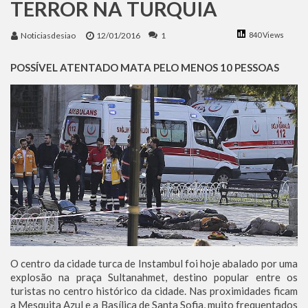
TERROR NA TURQUIA
Benjamin Netanyahu faz discurso impactante no Congresso da JNS 2026
Noticiasdesiao
12/01/2016
1
840 Views
POSSÍVEL ATENTADO MATA PELO MENOS 10 PESSOAS
O centro da cidade turca de Instambul foi hoje abalado por uma
explosão na praça Sultanahmet, destino popular entre os
turistas no centro histórico da cidade. Nas proximidades ficam
a Mesquita Azul e a Basílica de Santa Sofia, muito frequentados