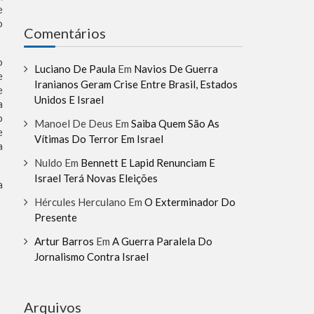
e
o
Comentários
o
Luciano De Paula
Em
Navios De Guerra
e
Iranianos Geram Crise Entre Brasil, Estados
e
Unidos E Israel
a
o
Manoel De Deus
Em
Saiba Quem São As
e
Vítimas Do Terror Em Israel
a
Nuldo
Em
Bennett E Lapid Renunciam E
Israel Terá Novas Eleições
a
Hércules Herculano
Em
O Exterminador Do
Presente
Artur Barros
Em
A Guerra Paralela Do
Jornalismo Contra Israel
Arquivos