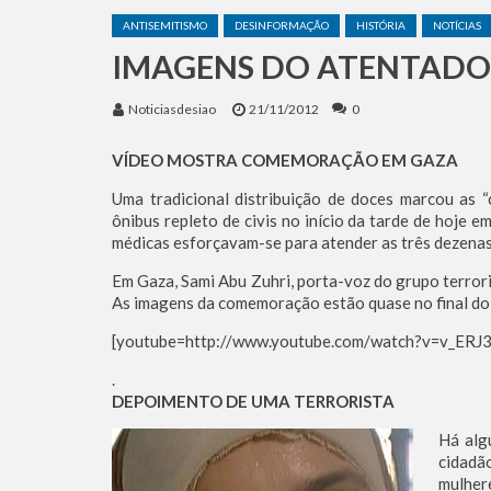
O Grok Previu a Data Exat
ANTISEMITISMO
DESINFORMAÇÃO
HISTÓRIA
NOTÍCIAS
Irã Bloqueia Acesso Europ
IMAGENS DO ATENTADO 
O escudo da Seleção Argen
Equipes de socorro das Fo
Noticiasdesiao
21/11/2012
0
Benjamin Netanyahu faz d
VÍDEO MOSTRA COMEMORAÇÃO EM GAZA
Uma tradicional distribuição de doces marcou as 
ônibus repleto de civis no início da tarde de hoje e
médicas esforçavam-se para atender as três dezenas 
Em Gaza, Sami Abu Zuhri, porta-voz do grupo terrori
As imagens da comemoração estão quase no final do
[youtube=http://www.youtube.com/watch?v=v_ERJ
.
DEPOIMENTO DE UMA TERRORISTA
Há alg
cidadã
mulhere