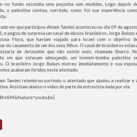
e no fundo escondia uma peçonha sem medidas. Logo depois d
ada, a palestina contou, sorrindo, como foi sua experiência com
sta.
tado em que participou Ahlam Tamimi aconteceu no dia 09 de agost
, e pegou de surpresa um casal de idosos brasileiros, Jorge Balazs 
posa Flora, que haviam viajado para Israel com o objetivo d
par do casamento de um dos seus filhos. O casal de brasileiros estav
izzaria de Jerusalém que não existe mais, chamada Sbarro. N
to em que estavam almoçando, um homem-bomba palestino s
iu. O brasileiro Jorge Balazs morreu imediatamente e sua espos
entes acabaram feridos neste atentado.
hlam Tamimi relembrou sorrindo o atentado que ajudou a realizar e 
ina. Assistam abaixo o vídeo de parte da entrevista dada por ela.
BreSNI&feature=youtu.be]