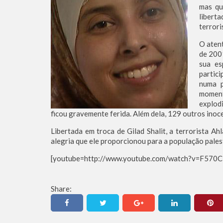
mas qu
libert
terrori
O aten
de 2001
sua es
partici
numa p
momen
explod
ficou gravemente ferida. Além dela, 129 outros inoc
Libertada em troca de Gilad Shalit, a terrorista A
alegria que ele proporcionou para a população palest
[youtube=http://www.youtube.com/watch?v=F570C
Share: