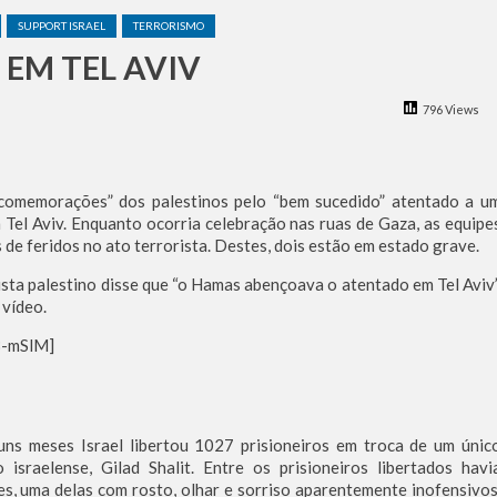
a dos Ataques dos EUA e Israel ao Irã
SUPPORT ISRAEL
TERRORISMO
eu à Agência de Notícias
EM TEL AVIV
tina foi criado por um judeu
rças de Defesa de Israel se preparam para embarcar rumo à Venezue
796 Views
iscurso impactante no Congresso da JNS 2026
“comemorações” dos palestinos pelo “bem sucedido” atentado a u
m Tel Aviv. Enquanto ocorria celebração nas ruas de Gaza, as equipe
de feridos no ato terrorista. Destes, dois estão em estado grave.
sta palestino disse que “o Hamas abençoava o atentado em Tel Aviv”
 vídeo.
3-mSlM]
uns meses Israel libertou 1027 prisioneiros em troca de um únic
o israelense, Gilad Shalit. Entre os prisioneiros libertados havi
s, uma delas com rosto, olhar e sorriso aparentemente inofensivos