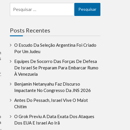
Pesquisar
por:
la
Posts Recentes
O Escudo Da Seleção Argentina Foi Criado
Por Um Judeu
m
s
Equipes De Socorro Das Forças De Defesa
De Israel Se Preparam Para Embarcar Rumo
À Venezuela
.
Benjamin Netanyahu Faz Discurso
Impactante No Congresso Da JNS 2026
Antes Do Pessach, Israel Vive O Ma’ot
Chitim
O Grok Previu A Data Exata Dos Ataques
o
a
Dos EUA E Israel Ao Irã
,