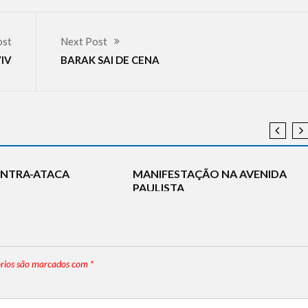
ost
Next Post
IV
BARAK SAI DE CENA
 NEWS
DEFESA
CURIOSIDADES
MADE IN ISRAEL
A
NOTÍCIAS
RESPOSTAS
NOTÍCIAS
TECNOLOGIA
ONTRA-ATACA
MANIFESTAÇÃO NA AVENIDA
PAULISTA
rios são marcados com
*