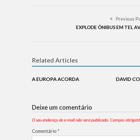
Previous P
EXPLODE ÔNIBUS EM TEL AV
Related Articles
BREAKING
HISTÓRIA
NOTÍCIAS
SUPPORT ISRAEL
DIPLOMACI
A EUROPA ACORDA
DAVID C
Deixe um comentário
O seu endereço de e-mail não será publicado.
Campos obrigató
Comentário
*