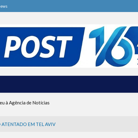
News
ive o Ma’ot Chitim
a dos Ataques dos EUA e Israel ao Irã
eu à Agência de Notícias
tina foi criado por um judeu
rças de Defesa de Israel se preparam para embarcar rumo à Venezue
iscurso impactante no Congresso da JNS 2026
 ATENTADO EM TEL AVIV
ive o Ma’ot Chitim