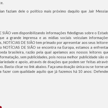
te.
rian faziam dele o político mais próximo daquilo que Jair Messia
 SIÃO vem disponibilizando informações fidedignas sobre o Estad
ue a grande imprensa e as mídias sociais veiculam informaçõe
sas, NOTÍCIAS DE SIÃO tem primado por apresentar aos seus leitore
 do NOTÍCIAS DE SIÃO se encontra na Europa, estamos a enfrenta
oeda brasileira, razão pela qual apelamos aos nossos leitores qu
formatação, sem publicidades, pois nossa melhor publicidade são o
dariedade e apoio, através de doações que podem ser feitas atravé
. Basta clicar no link abaixo. Faça uma doação única ou se torne u
 a fazer com qualidade aquilo que já fazemos há 10 anos: Defende