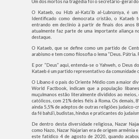
Um dos mortos na tragédia foi o secretário-geral do
O Kataeb, ou Hizb al-Katā’ib al-Lubnānīya, é um
Identificado como democrata cristão, o Kataeb 
entrando em declínio à partir de finais dos anos 
atualmente faz parte de uma importante aliança n
destaque.
O Kataeb, que se define como um partido de Centr
arabismo e tem como filosofia o lema “Deus. Pátria. F
E por “Deus” aqui, entenda-se o Yahweh, o Deus do
Kataeb é um partido representativo da comunidade cr
O Líbano é o país do Oriente Médio com a maior dive
World Factbook, indicam que a população liban
muçulmanos estão literalmente divididos ao meios, 
católicos, com 21% deles fiéis à Roma. Os demais,
ainda 5,5% de adeptos de outras religiões judaico-cr
da fé bahá’i, budistas, hindus e praticantes do judaís
De dentro desta diversidade religiosa, Nazar Naj
como Nazo, Nazar Najarian era de origem armênia e
este fatídico 4 de agosto de 2020, quando acabou