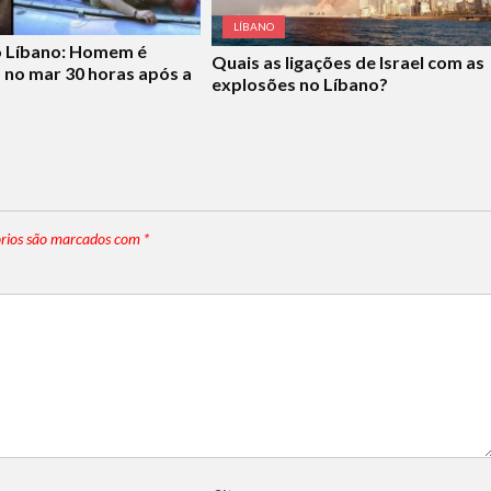
LÍBANO
o Líbano: Homem é
Quais as ligações de Israel com as
 no mar 30 horas após a
explosões no Líbano?
rios são marcados com
*