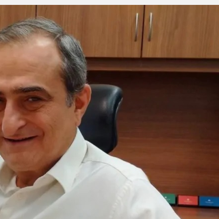
a dos Ataques dos EUA e Israel ao Irã
eu à Agência de Notícias
tina foi criado por um judeu
rças de Defesa de Israel se preparam para embarcar rumo à Venezue
iscurso impactante no Congresso da JNS 2026