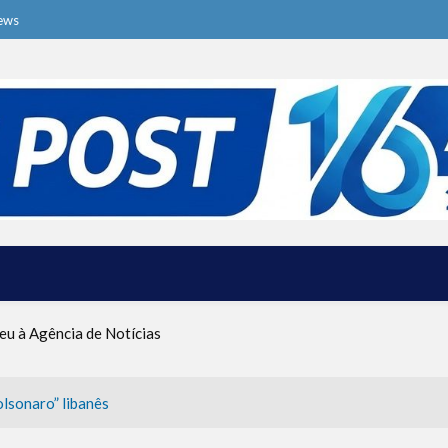
ews
ive o Ma’ot Chitim
a dos Ataques dos EUA e Israel ao Irã
eu à Agência de Notícias
tina foi criado por um judeu
rças de Defesa de Israel se preparam para embarcar rumo à Venezue
iscurso impactante no Congresso da JNS 2026
lsonaro” libanês
ive o Ma’ot Chitim