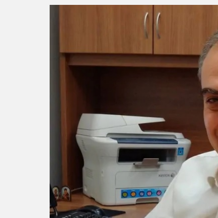
O Grok Previu a Data Exat
Irã Bloqueia Acesso Europ
O escudo da Seleção Argen
Equipes de socorro das Fo
Benjamin Netanyahu faz d