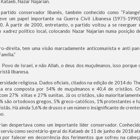
 Kataeb, Nazar Najarian.
 partido conservador libanês, também conhecido como “Falange”
teve um papel importante na Guerra Civil Libanesa (1975-1990)
80. À partir de 2000, entretanto, o partido voltou a se reerguer 
o xadrez político local, colocando Nazar Najarian numa posição d
o-direita, tem uma visão marcadamente anticomunista e anti pan
amília.”
 Povo de Israel, e não Allah, o deus dos muçulmanos, isso porque 
istã libanesa.
rsidade religiosa. Dados oficiais, citados na edição de 2014 do Th
esa era composta por 54% de muçulmanos e 40,4 de cristãos. O
com 27% xiitas e 27% sunitas. Já os cristãos, são maioritariament
 8% são ortodoxos gregos, 5% greco-católicos, 1% protestantes e h
istãs. Há ainda 5,6% de drusos e um número insignificante de crente
mo.
arian despertava como um importante líder conservador. Conhecid
 serviu como secretário-geral do Kataeb de 11 de junho de 2018 at
 por falecer em decorrência dos ferimentos que sofreu na cabeç