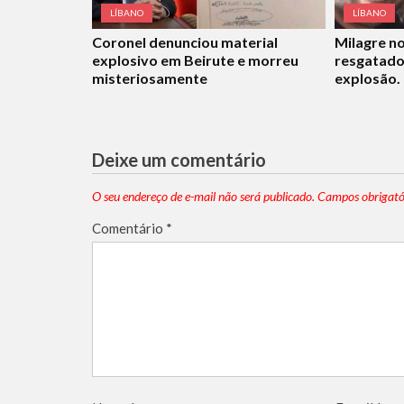
LÍBANO
LÍBANO
Milagre n
Coronel denunciou material
resgatado
explosivo em Beirute e morreu
explosão.
misteriosamente
Deixe um comentário
O seu endereço de e-mail não será publicado.
Campos obrigató
Comentário
*