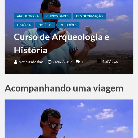
Benjamin Netanyahu faz discurso impactante no Congresso da JNS 2026
ARQUEOLOGIA
CURIOSIDADES
DESINFORMAÇÃO
HISTÓRIA
NOTÍCIAS
REFLEXÕES
Curso de Arqueologia e
História
Noticiasdesiao
24/06/2017
1
916 Views
Acompanhando uma viagem