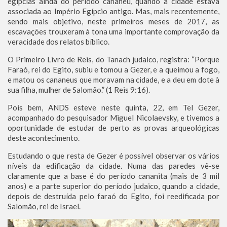
egípcias ainda do período cananeu, quando a cidade estava
associada ao Império Egípcio antigo. Mas, mais recentemente,
sendo mais objetivo, neste primeiros meses de 2017, as
escavações trouxeram à tona uma importante comprovação da
veracidade dos relatos bíblico.
O Primeiro Livro de Reis, do Tanach judaico, registra: “Porque
Faraó, rei do Egito, subiu e tomou a Gezer, e a queimou a fogo,
e matou os cananeus que moravam na cidade, e a deu em dote à
sua filha, mulher de Salomão.” (1 Reis 9:16).
Pois bem, ANDS esteve neste quinta, 22, em Tel Gezer,
acompanhado do pesquisador Miguel Nicolaevsky, e tivemos a
oportunidade de estudar de perto as provas arqueológicas
deste acontecimento.
Estudando o que resta de Gezer é possível observar os vários
níveis da edificação da cidade. Numa das paredes vê-se
claramente que a base é do período cananita (mais de 3 mil
anos) e a parte superior do período judaico, quando a cidade,
depois de destruída pelo faraó do Egito, foi reedificada por
Salomão, rei de Israel.