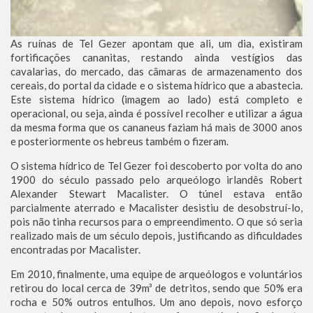
As ruínas de Tel Gezer apontam que ali, um dia, existiram
fortificações cananitas, restando ainda vestígios das
cavalarias, do mercado, das câmaras de armazenamento dos
cereais, do portal da cidade e o sistema hídrico que a abastecia.
Este sistema hídrico (imagem ao lado) está completo e
operacional, ou seja, ainda é possível recolher e utilizar a água
da mesma forma que os cananeus faziam há mais de 3000 anos
e posteriormente os hebreus também o fizeram.
O sistema hídrico de Tel Gezer foi descoberto por volta do ano
1900 do século passado pelo arqueólogo irlandês Robert
Alexander Stewart Macalister. O túnel estava então
parcialmente aterrado e Macalister desistiu de desobstruí-lo,
pois não tinha recursos para o empreendimento. O que só seria
realizado mais de um século depois, justificando as dificuldades
encontradas por Macalister.
Em 2010, finalmente, uma equipe de arqueólogos e voluntários
retirou do local cerca de 39m³ de detritos, sendo que 50% era
rocha e 50% outros entulhos. Um ano depois, novo esforço