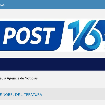
ews
ive o Ma’ot Chitim
a dos Ataques dos EUA e Israel ao Irã
eu à Agência de Notícias
tina foi criado por um judeu
rças de Defesa de Israel se preparam para embarcar rumo à Venezue
iscurso impactante no Congresso da JNS 2026
É NOBEL DE LITERATURA
ive o Ma’ot Chitim