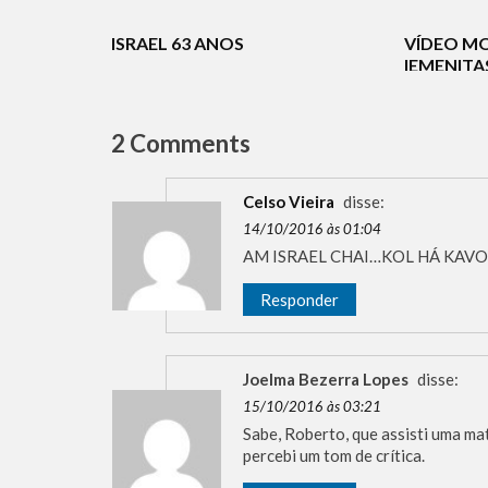
TURISMO
JUDAÍSMO
ISRAEL 63 ANOS
VÍDEO M
IEMENIT
ISRAEL
2 Comments
Celso Vieira
disse:
14/10/2016 às 01:04
AM ISRAEL CHAI…KOL HÁ KAVOD
Responder
Joelma Bezerra Lopes
disse:
15/10/2016 às 03:21
Sabe, Roberto, que assisti uma mat
percebi um tom de crítica.