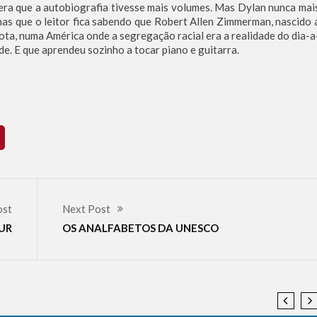
a era que a autobiografia tivesse mais volumes. Mas Dylan nunca mai
as que o leitor fica sabendo que Robert Allen Zimmerman, nascido 
a, numa América onde a segregação racial era a realidade do dia-a
e. E que aprendeu sozinho a tocar piano e guitarra.
ost
Next Post
UR
OS ANALFABETOS DA UNESCO
 NEWS
HISTÓRIA
BREAKING NEWS
ISLAMISMO