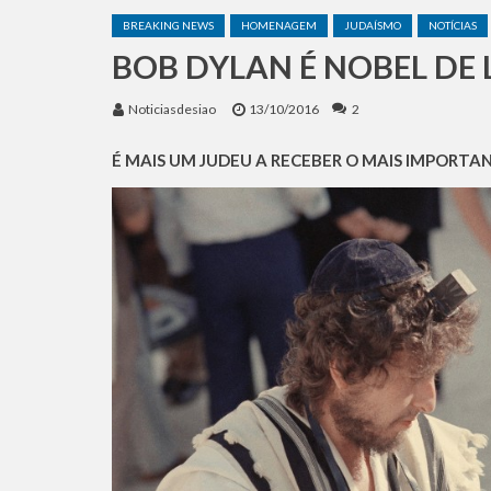
O Grok Previu a Data Exat
BREAKING NEWS
HOMENAGEM
JUDAÍSMO
NOTÍCIAS
Irã Bloqueia Acesso Europ
BOB DYLAN É NOBEL DE
O escudo da Seleção Argen
Equipes de socorro das Fo
Noticiasdesiao
13/10/2016
2
Benjamin Netanyahu faz d
É MAIS UM JUDEU A RECEBER O MAIS IMPORT