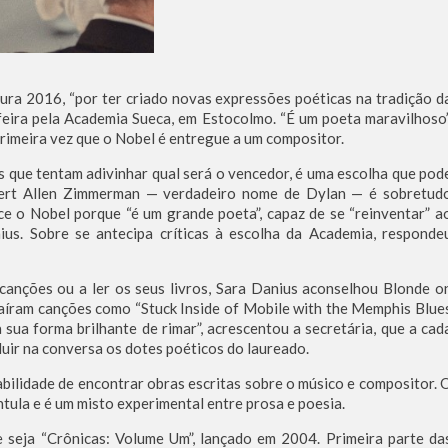
ura 2016, “por ter criado novas expressões poéticas na tradição d
-feira pela Academia Sueca, em Estocolmo. “É um poeta maravilhoso”
primeira vez que o Nobel é entregue a um compositor.
s que tentam adivinhar qual será o vencedor, é uma escolha que pod
obert Allen Zimmerman — verdadeiro nome de Dylan — é sobretud
e o Nobel porque “é um grande poeta”, capaz de se “reinventar” a
nius. Sobre se antecipa críticas à escolha da Academia, responde
canções ou a ler os seus livros, Sara Danius aconselhou Blonde o
saíram canções como “Stuck Inside of Mobile with the Memphis Blue
sua forma brilhante de rimar”, acrescentou a secretária, que a cad
luir na conversa os dotes poéticos do laureado.
bilidade de encontrar obras escritas sobre o músico e compositor. 
tula e é um misto experimental entre prosa e poesia.
 seja “Crônicas: Volume Um”, lançado em 2004. Primeira parte da