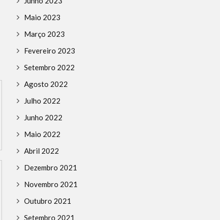
Junho 2023
HISTÓRIA
NOTÍCIAS
ISLAMISMO
NOTÍCIAS
Maio 2023
PAPA BENTO XVI RENUNCIA
ESFAQUEAMENTO E
Março 2023
Fevereiro 2023
Setembro 2022
Agosto 2022
Julho 2022
Junho 2022
Maio 2022
Abril 2022
Dezembro 2021
Novembro 2021
Outubro 2021
Setembro 2021