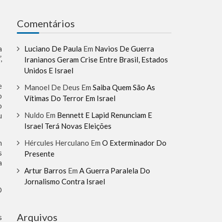
Comentários
Luciano De Paula
Em
Navios De Guerra
a
,
Iranianos Geram Crise Entre Brasil, Estados
Unidos E Israel
e
Manoel De Deus
Em
Saiba Quem São As
o
Vítimas Do Terror Em Israel
o
Nuldo
Em
Bennett E Lapid Renunciam E
u
Israel Terá Novas Eleições
Hércules Herculano
Em
O Exterminador Do
n
s
Presente
a
Artur Barros
Em
A Guerra Paralela Do
Jornalismo Contra Israel
O
Arquivos
s