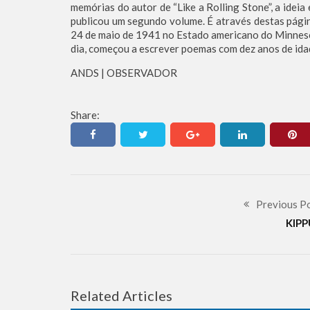
memórias do autor de “Like a Rolling Stone”, a idei
publicou um segundo volume. É através destas págin
24 de maio de 1941 no Estado americano do Minnesot
dia, começou a escrever poemas com dez anos de idad
ANDS | OBSERVADOR
Share:
Previous P
KIPP
Related Articles
HISTÓRIA
JUDAÍSMO
NOTÍCIAS
BREAKING