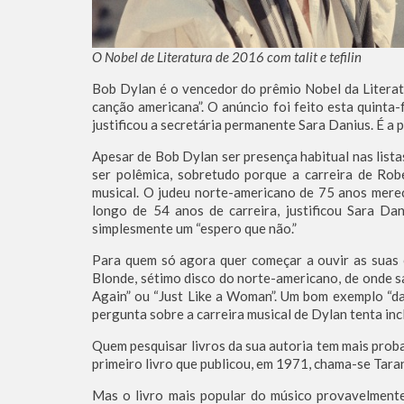
O Nobel de Literatura de 2016 com talit e tefilin
Bob Dylan é o vencedor do prêmio Nobel da Literat
canção americana”. O anúncio foi feito esta quinta
justificou a secretária permanente Sara Danius. É a 
Apesar de Bob Dylan ser presença habitual nas lista
ser polêmica, sobretudo porque a carreira de R
musical. O judeu norte-americano de 75 anos merec
longo de 54 anos de carreira, justificou Sara Da
simplesmente um “espero que não.”
Para quem só agora quer começar a ouvir as suas 
Blonde, sétimo disco do norte-americano, de onde 
Again” ou “Just Like a Woman”. Um bom exemplo “da 
pergunta sobre a carreira musical de Dylan tenta inc
Quem pesquisar livros da sua autoria tem mais proba
primeiro livro que publicou, em 1971, chama-se Taran
Mas o livro mais popular do músico provavelmente